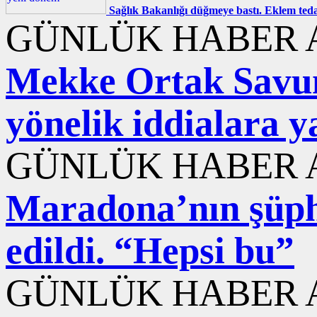
Sağlık Bakanlığı düğmeye bastı. Eklem ted
GÜNLÜK HABER A
Mekke Ortak Savu
yönelik iddialara y
GÜNLÜK HABER A
Maradona’nın şüphe
edildi. “Hepsi bu”
GÜNLÜK HABER A