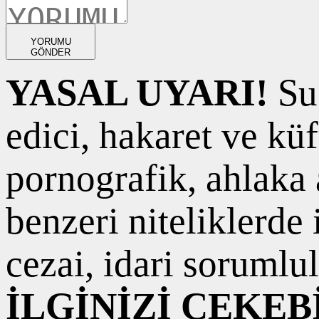
YORUMU
GÖNDER
YASAL UYARI!
Suç
edici, hakaret ve kü
pornografik, ahlaka a
benzeri niteliklerde
cezai, idari sorumlul
İLGİNİZİ ÇEKEB