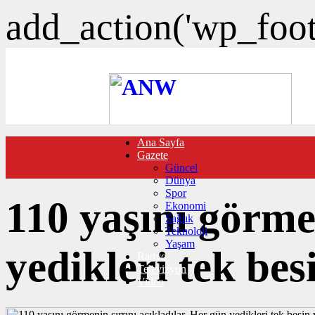
add_action('wp_foote
Ana Sayfa
FOTO GALERİ
Gazete
VIDEO GALERİ
Güncel
TRAFİK DURUMU
Dünya
NÖBETÇİ ECZANELER
Spor
CANLI SONUÇLAR
110 yaşını görmen
Ekonomi
HABER GÖNDER
Sağlık
BURÇLAR
Teknoloji
İLETİŞİM
Yaşam
yedikleri tek bes
Radyo
Televizyon
Video