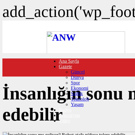
add_action('wp_foote
Ana Sayfa
FOTO GALERİ
Gazete
VIDEO GALERİ
Güncel
TRAFİK DURUMU
Dünya
NÖBETÇİ ECZANELER
Spor
CANLI SONUÇLAR
İnsanlığın sonu 
Ekonomi
HABER GÖNDER
Sağlık
BURÇLAR
Teknoloji
İLETİŞİM
Yaşam
edebilir
Radyo
Televizyon
Video