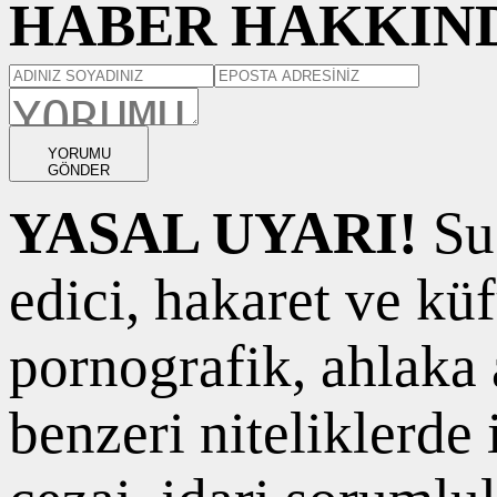
HABER HAKKIND
YORUMU
GÖNDER
YASAL UYARI!
Suç
edici, hakaret ve kü
pornografik, ahlaka a
benzeri niteliklerde