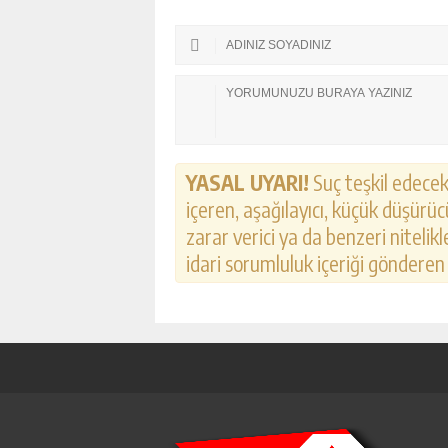
YASAL UYARI!
Suç teşkil edecek,
içeren, aşağılayıcı, küçük düşürücü
zarar verici ya da benzeri nitelik
idari sorumluluk içeriği gönderen k