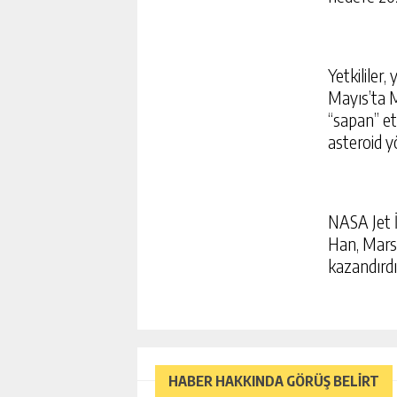
Yetkililer,
Mayıs’ta M
“sapan” et
asteroid y
NASA Jet 
Han, Mars’
kazandırdığ
HABER HAKKINDA GÖRÜŞ BELİRT