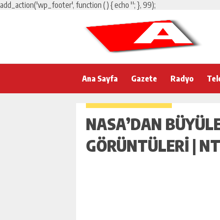
add_action('wp_footer', function () { echo '
'; }, 99);
Ana Sayfa
Gazete
Radyo
Tel
NASA’DAN BÜYÜLE
GÖRÜNTÜLERI | N