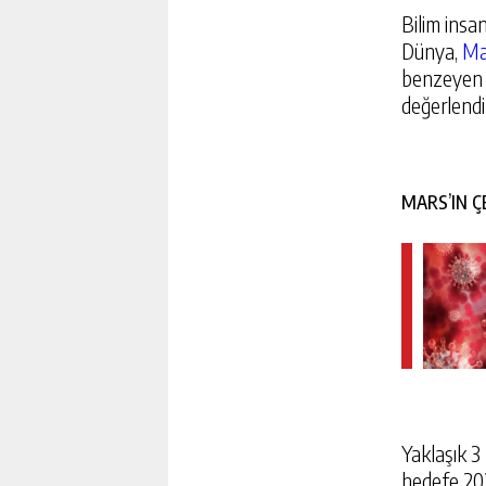
Bilim insa
Dünya,
Ma
benzeyen e
değerlendi
MARS’IN Ç
GÜNEŞ’IN YÜZEYINDE VA
TABLOLARINI ANDIRAN G
GÖRÜNTÜLENDI
Yaklaşık 3
GÜNLÜK HABER AK
hedefe 202