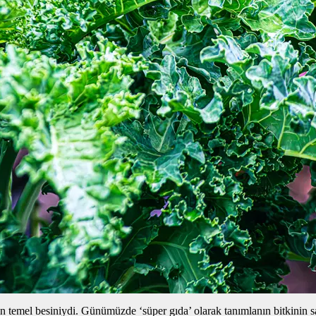
rin temel besiniydi. Günümüzde ‘süper gıda’ olarak tanımlanın bitkinin s