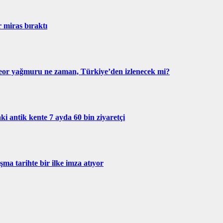
r miras bıraktı
eor yağmuru ne zaman, Türkiye’den izlenecek mi?
ki antik kente 7 ayda 60 bin ziyaretçi
ma tarihte bir ilke imza atıyor