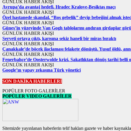
GÜNLÜK HABER AKIŞI
Avrupa’da avantaj hedefi. Hradec Kralove-Beşiktaş maçı
GÜNLÜK HABER AKIŞI
Özel hastanede skandal. “Boş gebelik” deyip bebeğini almak isted
GÜNLÜK HABER AKIŞI
Güneş’in yüzeyinde Van Gogh tablolarını andıran girdaplar gör
GÜNLÜK HABER AKIŞI
Serveti ortaya çıktı, karısına sekiz haneli bir miras bıraktı
GÜNLÜK HABER AKIŞI
Çanakkale’de böcek ilaçlaması felakete dönüştü. Yusuf öldü, an
GÜNLÜK HABER AKIŞI
Fenerbahçe’de Oosterwolde krizi. Sakatlıktan dönüş tarihi belli 
GÜNLÜK HABER AKIŞI
Google’ın yapay zekasına Türk yönetici
SON DAKİKA HABERLERİ
POPÜLER FOTO GALERİLER
POPÜLER VIDEO GALERİLER
Sitemizde yayınlanan haberlerin telif hakları gazete ve haber kaynaklar