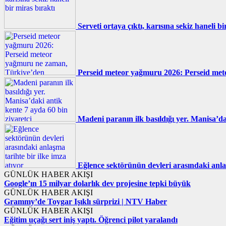
Serveti ortaya çıktı, karısına sekiz haneli bi
Perseid meteor yağmuru 2026: Perseid met
Madeni paranın ilk basıldığı yer. Manisa’da
Eğlence sektörünün devleri arasındaki anlaş
GÜNLÜK HABER AKIŞI
Google’ın 15 milyar dolarlık dev projesine tepki büyük
GÜNLÜK HABER AKIŞI
Grammy’de Toygar Işıklı sürprizi | NTV Haber
GÜNLÜK HABER AKIŞI
Eğitim uçağı sert iniş yaptı. Öğrenci pilot yaralandı