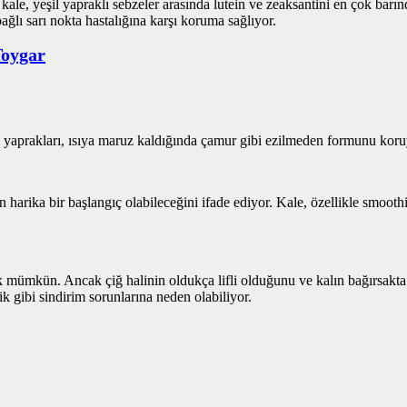
ale, yeşil yapraklı sebzeler arasında lutein ve zeaksantini en çok barındı
bağlı sarı nokta hastalığına karşı koruma sağlıyor.
oygar
n yaprakları, ısıya maruz kaldığında çamur gibi ezilmeden formunu koru
 harika bir başlangıç olabileceğini ifade ediyor. Kale, özellikle smooth
mek mümkün. Ancak çiğ halinin oldukça lifli olduğunu ve kalın bağırsakt
k gibi sindirim sorunlarına neden olabiliyor.