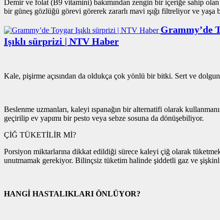
Demir ve folat (B9 vitamini) bakımından zengin bir içeriğe sahip olan k
bir güneş gözlüğü görevi görerek zararlı mavi ışığı filtreliyor ve yaşa 
Grammy’de T
Işıklı sürprizi | NTV Haber
Kale, pişirme açısından da oldukça çok yönlü bir bitki. Sert ve dolgu
Beslenme uzmanları, kaleyi ıspanağın bir alternatifi olarak kullanmanın
geçirilip ev yapımı bir pesto veya sebze sosuna da dönüşebiliyor.
ÇİĞ TÜKETİLİR Mİ?
Porsiyon miktarlarına dikkat edildiği sürece kaleyi çiğ olarak tüket
unutmamak gerekiyor. Bilinçsiz tüketim halinde şiddetli gaz ve şişkinli
HANGİ HASTALIKLARI ÖNLÜYOR?