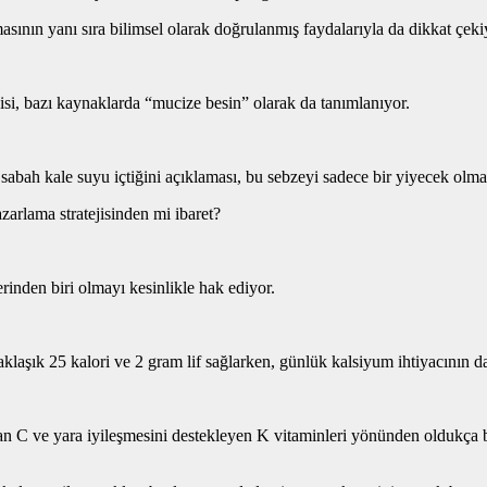
sının yanı sıra bilimsel olarak doğrulanmış faydalarıyla da dikkat çeki
kisi, bazı kaynaklarda “mucize besin” olarak da tanımlanıyor.
abah kale suyu içtiğini açıklaması, bu sebzeyi sadece bir yiyecek olmak
azarlama stratejisinden mi ibaret?
inden biri olmayı kesinlikle hak ediyor.
laşık 25 kalori ve 2 gram lif sağlarken, günlük kalsiyum ihtiyacının da
ıyan C ve yara iyileşmesini destekleyen K vitaminleri yönünden oldukça 