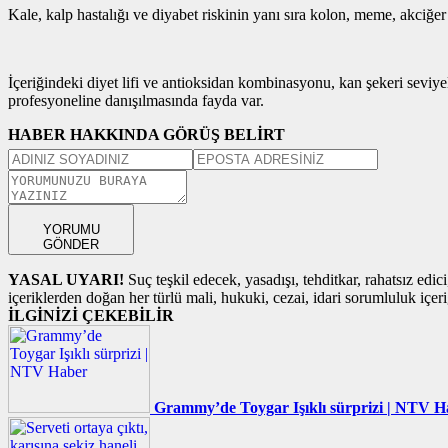
Kale, kalp hastalığı ve diyabet riskinin yanı sıra kolon, meme, akciğer v
İçeriğindeki diyet lifi ve antioksidan kombinasyonu, kan şekeri seviy
profesyoneline danışılmasında fayda var.
HABER HAKKINDA GÖRÜŞ BELİRT
YORUMU
GÖNDER
YASAL UYARI!
Suç teşkil edecek, yasadışı, tehditkar, rahatsız edic
içeriklerden doğan her türlü mali, hukuki, cezai, idari sorumluluk içeriğ
İLGİNİZİ ÇEKEBİLİR
Grammy’de Toygar Işıklı sürprizi | NTV H