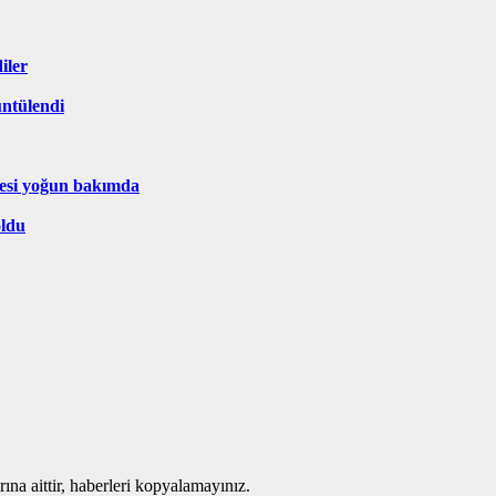
iler
üntülendi
nesi yoğun bakımda
oldu
ına aittir, haberleri kopyalamayınız.