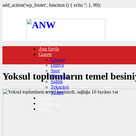
add_action('wp_footer', function () { echo '
'; }, 99);
Ana Sayfa
FOTO GALERİ
Gazete
VIDEO GALERİ
Güncel
TRAFİK DURUMU
Dünya
NÖBETÇİ ECZANELER
Spor
CANLI SONUÇLAR
Yoksul toplumların temel besiniy
Ekonomi
HABER GÖNDER
Sağlık
BURÇLAR
Teknoloji
İLETİŞİM
Yaşam
Radyo
Televizyon
Video