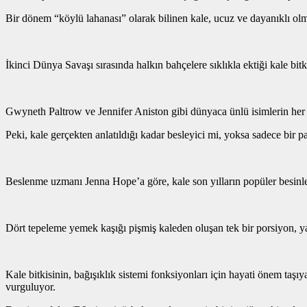
Bir dönem “köylü lahanası” olarak bilinen kale, ucuz ve dayanıklı olma
İkinci Dünya Savaşı sırasında halkın bahçelere sıklıkla ektiği kale bit
Gwyneth Paltrow ve Jennifer Aniston gibi dünyaca ünlü isimlerin her s
Peki, kale gerçekten anlatıldığı kadar besleyici mi, yoksa sadece bir p
Beslenme uzmanı Jenna Hope’a göre, kale son yılların popüler besinler
Dört tepeleme yemek kaşığı pişmiş kaleden oluşan tek bir porsiyon, yak
Kale bitkisinin, bağışıklık sistemi fonksiyonları için hayati önem taş
vurguluyor.