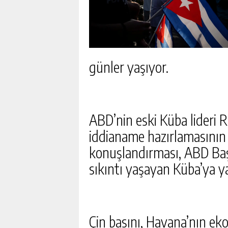
günler yaşıyor.
ABD’nin eski Küba lideri 
iddianame hazırlamasının 
konuşlandırması, ABD Baş
sıkıntı yaşayan Küba’ya y
TEHDITLER ALAN NILDA 
Çin basını, Havana’nın eko
ORTASINDA KATLEDILDI