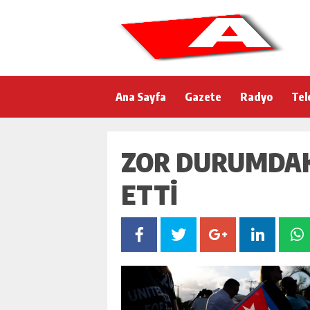
Ana Sayfa
Gazete
Radyo
Tel
ZOR DURUMDAKI
ETTI