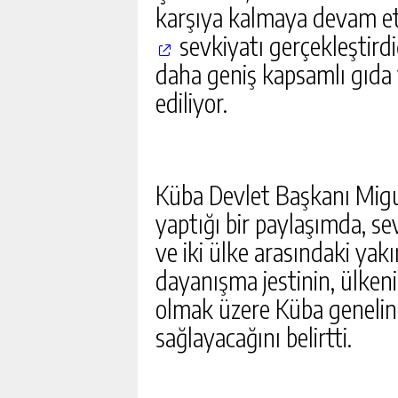
karşıya kalmaya devam etm
GÜNLÜK HABER AK
sevkiyatı gerçekleştirdi
daha geniş kapsamlı gıda 
ediliyor.
Küba Devlet Başkanı Migu
yaptığı bir paylaşımda, se
ve iki ülke arasındaki yakın
dayanışma jestinin, ülken
olmak üzere Küba genelin
sağlayacağını belirtti.