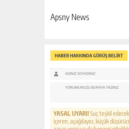
Apsny News
HABER HAKKINDA GÖRÜŞ BELİRT
YASAL UYARI!
Suç teşkil edecek,
içeren, aşağılayıcı, küçük düşürücü
zarar verici ya da benzeri nitelik