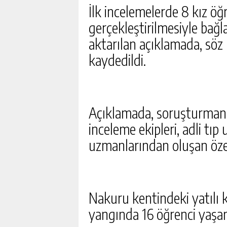
ÖNCE DEPREM NEREDE O
İlk incelemelerde 8 kız ö
İSTANBUL, ANKARA, İZMIR 
GÜNLÜK HABER AK
gerçekleştirilmesiyle bağlan
SON DEPREMLER 09 AĞU
aktarılan açıklamada, söz 
kaydedildi.
Açıklamada, soruşturmanın
inceleme ekipleri, adli tıp
uzmanlarından oluşan özel
Nakuru kentindeki yatılı 
yangında 16 öğrenci yaşamı