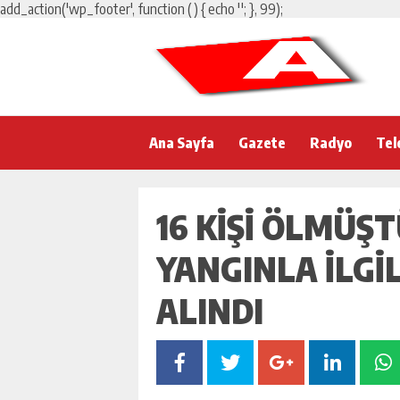
add_action('wp_footer', function () { echo '
'; }, 99);
Ana Sayfa
Gazete
Radyo
Tel
16 KIŞI ÖLMÜŞ
YANGINLA ILGI
ALINDI