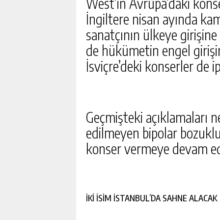
West’in Avrupa’daki konse
İngiltere nisan ayında kam
sanatçının ülkeye girişine
de hükümetin engel girişi
İsviçre’deki konserler de ip
Geçmişteki açıklamaları n
edilmeyen bipolar bozukl
konser vermeye devam ed
İKİ İSİM İSTANBUL’DA SAHNE ALACAK