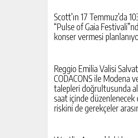
SUÇLAMASI. FIFA GECE YA
AÇIKLAMA YAPMAK ZORU
GÜNLÜK HABER AK
Scott’ın 17 Temmuz’da 103
“Pulse of Gaia Festivali”n
konser vermesi planlanıy
Reggio Emilia Valisi Salva
CODACONS ile Modena ve R
talepleri doğrultusunda alı
saat içinde düzenlenecek
riskini de gerekçeler aras