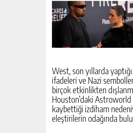
West, son yıllarda yaptığı
ifadeleri ve Nazi sembolle
birçok etkinlikten dışlanmı
Houston’daki Astroworld F
kaybettiği izdiham neden
eleştirilerin odağında bul
INFANTINO’YA “YASAK A