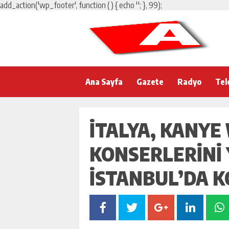
add_action('wp_footer', function () { echo '
'; }, 99);
Ana Sayfa
Gazete
Radyo
Tel
İTALYA, KANYE
KONSERLERINI
İSTANBUL’DA 