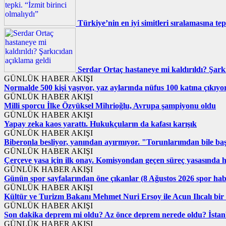
Türkiye’nin en iyi simitleri sıralamasına tep
Serdar Ortaç hastaneye mi kaldırıldı? Şark
GÜNLÜK HABER AKIŞI
Normalde 500 kişi yaşıyor, yaz aylarında nüfus 100 katına çıkıyo
GÜNLÜK HABER AKIŞI
Milli sporcu İlke Özyüksel Mihrioğlu, Avrupa şampiyonu oldu
GÜNLÜK HABER AKIŞI
Yapay zeka kaos yarattı. Hukukçuların da kafası karışık
GÜNLÜK HABER AKIŞI
Biberonla besliyor, yanından ayırmıyor. "Torunlarımdan bile ba
GÜNLÜK HABER AKIŞI
Çerçeve yasa için ilk onay. Komisyondan geçen süreç yasasında 
GÜNLÜK HABER AKIŞI
Günün spor sayfalarından öne çıkanlar (8 Ağustos 2026 spor hab
GÜNLÜK HABER AKIŞI
Kültür ve Turizm Bakanı Mehmet Nuri Ersoy ile Acun Ilıcalı bir 
GÜNLÜK HABER AKIŞI
Son dakika deprem mi oldu? Az önce deprem nerede oldu? İstanb
GÜNLÜK HABER AKIŞI