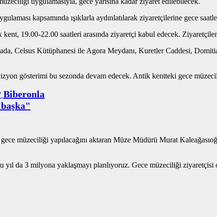
ciliği uygulamasıyla, gece yarısına kadar ziyaret edilebilecek.
gulaması kapsamında ışıklarla aydınlatılarak ziyaretçilerine gece saatler
nt, 19.00-22.00 saatleri arasında ziyaretçi kabul edecek. Ziyaretçilerde
amada, Celsus Kütüphanesi ile Agora Meydanı, Kuretler Caddesi, Domitian
vizyon gösterimi bu sezonda devam edecek. Antik kentteki gece müzeci
Biberonla
e başka"
gece müzeciliği yapılacağını aktaran Müze Müdürü Murat Kaleağasıoğlu,
Bu yıl da 3 milyona yaklaşmayı planlıyoruz. Gece müzeciliği ziyaretçisi