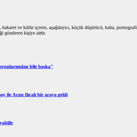
i, hakaret ve küfür içeren, aşağılayıcı, küçük düşürücü, kaba, pornografik,
i gönderen kişiye aittir.
Torunlarımdan bile başka"
ile Acun Ilıcalı bir araya geldi
yabilir