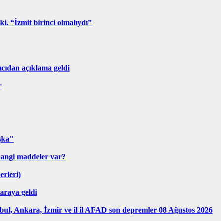
ki. “İzmit birinci olmalıydı”
ıcıdan açıklama geldi
r
şka"
hangi maddeler var?
erleri)
araya geldi
ul, Ankara, İzmir ve il il AFAD son depremler 08 Ağustos 2026