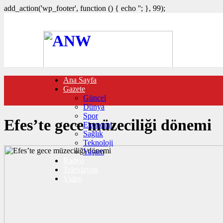
add_action('wp_footer', function () { echo '
'; }, 99);
Ana Sayfa
FOTO GALERİ
Gazete
VIDEO GALERİ
Güncel
TRAFİK DURUMU
Dünya
NÖBETÇİ ECZANELER
Spor
CANLI SONUÇLAR
Efes’te gece müzeciliği dönemi
Ekonomi
HABER GÖNDER
Sağlık
BURÇLAR
Teknoloji
İLETİŞİM
Yaşam
Radyo
Televizyon
Video