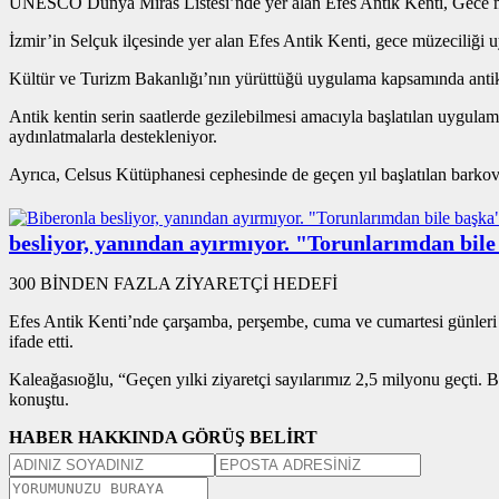
UNESCO Dünya Miras Listesi’nde yer alan Efes Antik Kenti, Gece müze
İzmir’in Selçuk ilçesinde yer alan Efes Antik Kenti, gece müzeciliği uy
Kültür ve Turizm Bakanlığı’nın yürüttüğü uygulama kapsamında antik ke
Antik kentin serin saatlerde gezilebilmesi amacıyla başlatılan uygul
aydınlatmalarla destekleniyor.
Ayrıca, Celsus Kütüphanesi cephesinde de geçen yıl başlatılan barko
besliyor, yanından ayırmıyor. "Torunlarımdan bil
300 BİNDEN FAZLA ZİYARETÇİ HEDEFİ
Efes Antik Kenti’nde çarşamba, perşembe, cuma ve cumartesi günleri 
ifade etti.
Kaleağasıoğlu, “Geçen yılki ziyaretçi sayılarımız 2,5 milyonu geçti. 
konuştu.
HABER HAKKINDA GÖRÜŞ BELİRT