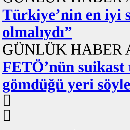
Türkiye’nin en iyi s
olmalıydı”
GÜNLÜK HABER A
FETÖ’nün suikast t
gömdüğü yeri söyled