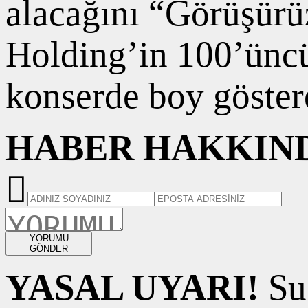
alacağını “Görüşürü
Holding’in 100’üncü
konserde boy göster
HABER HAKKIND
YORUMU
GÖNDER
YASAL UYARI!
Suç