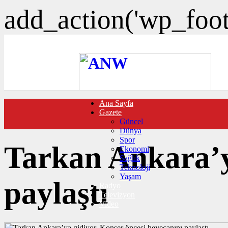
add_action('wp_foote
Ana Sayfa
FOTO GALERİ
Gazete
VIDEO GALERİ
Güncel
TRAFİK DURUMU
Dünya
NÖBETÇİ ECZANELER
Spor
CANLI SONUÇLAR
Tarkan Ankara’ya
Ekonomi
HABER GÖNDER
Sağlık
BURÇLAR
Teknoloji
İLETİŞİM
Yaşam
paylaştı
Radyo
Televizyon
Video