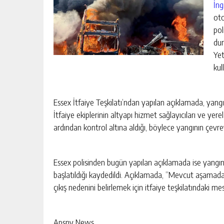
İng
oto
pol
dur
Yet
kul
Essex İtfaiye Teşkilatı’ndan yapılan açıklamada, yangın 
İtfaiye ekiplerinin altyapı hizmet sağlayıcıları ve yerel
ardından kontrol altına aldığı, böylece yangının çevre
Essex polisinden bugün yapılan açıklamada ise yangını
başlatıldığı kaydedildi. Açıklamada, “Mevcut aşamad
çıkış nedenini belirlemek için itfaiye teşkilatındaki mesl
YAPAY ZEKA SENTETIK VIRÜS ÜRE
Apsny News