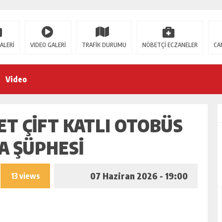
ALERİ
VIDEO GALERİ
TRAFİK DURUMU
NÖBETÇİ ECZANELER
CA
Video
ET ÇIFT KATLI OTOBÜS
A ŞÜPHESI
07 Haziran 2026 - 19:00
13 views