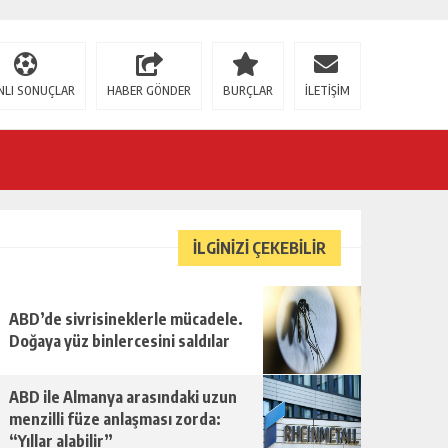
NLI SONUÇLAR
HABER GÖNDER
BURÇLAR
İLETİŞİM
İLGİNİZİ ÇEKEBİLİR
ABD’de sivrisineklerle mücadele.
Doğaya yüz binlercesini saldılar
ABD ile Almanya arasındaki uzun
menzilli füze anlaşması zorda:
“Yıllar alabilir”