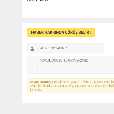
INSANLIK HASTALIKLARA VEDA
EDEBILIR
GÜNLÜK HABER AKIŞI
HABER HAKKINDA GÖRÜŞ BELİRT
YASAL UYARI!
Suç teşkil edecek, yasadışı, tehditkar, rahatsız edici, 
aykırı, kişilik haklarına zarar verici ya da benzeri niteliklerde içerikl
kişiye aittir.