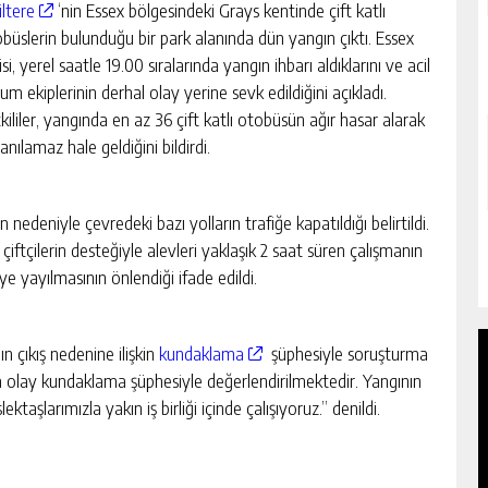
iltere
‘nin Essex bölgesindeki Grays kentinde çift katlı
büslerin bulunduğu bir park alanında dün yangın çıktı. Essex
isi, yerel saatle 19.00 sıralarında yangın ihbarı aldıklarını ve acil
um ekiplerinin derhal olay yerine sevk edildiğini açıkladı.
kililer, yangında en az 36 çift katlı otobüsün ağır hasar alarak
lanılamaz hale geldiğini bildirdi.
nedeniyle çevredeki bazı yolların trafiğe kapatıldığı belirtildi.
 çiftçilerin desteğiyle alevleri yaklaşık 2 saat süren çalışmanın
ye yayılmasının önlendiği ifade edildi.
n çıkış nedenine ilişkin
kundaklama
şüphesiyle soruşturma
a olay kundaklama şüphesiyle değerlendirilmektedir. Yangının
ektaşlarımızla yakın iş birliği içinde çalışıyoruz.” denildi.
TTI,
BAŞI DÖNÜNCE HASTANEYE GITTI,