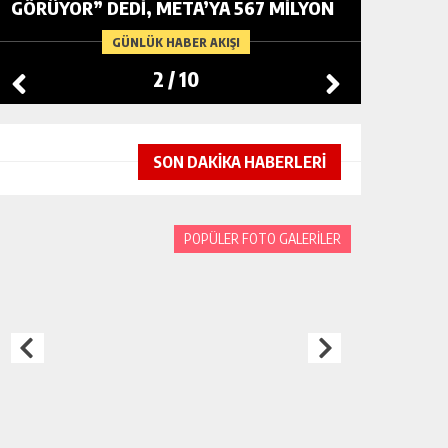
GÖRÜYOR” DEDI, META’YA 567 MILYON
SIRALAM
DOLAR CEZA KESTI
OLMALI
GÜNLÜK HABER AKIŞI
2
/
10
SON DAKİKA HABERLERİ
POPÜLER FOTO GALERİLER