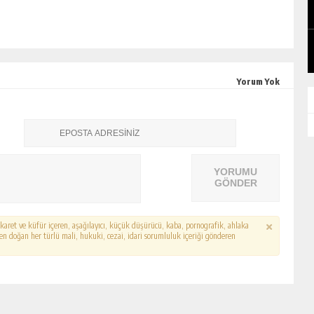
NADIR HASTALIĞI ORTAYA ÇIKTI!
TÜRKIYE’DE SADECE ONDA VE KIZINDA
GÜNLÜK HABER AKIŞI
VAR
Yorum Yok
YORUMU
GÖNDER
hakaret ve küfür içeren, aşağılayıcı, küçük düşürücü, kaba, pornografik, ahlaka
erden doğan her türlü mali, hukuki, cezai, idari sorumluluk içeriği gönderen