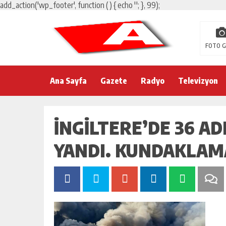
add_action('wp_footer', function () { echo '
'; }, 99);
FOTO G
Ana Sayfa
Gazete
Radyo
Televizyon
İNGILTERE’DE 36 AD
YANDI. KUNDAKLAM