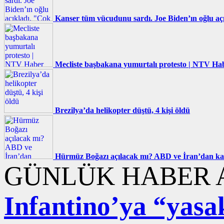
Kanser tüm vücudunu sardı. Joe Biden’ın oğlu açı
Mecliste başbakana yumurtalı protesto | NTV Ha
Brezilya’da helikopter düştü, 4 kişi öldü
Hürmüz Boğazı açılacak mı? ABD ve İran’dan karş
GÜNLÜK HABER A
Infantino’ya “yasa