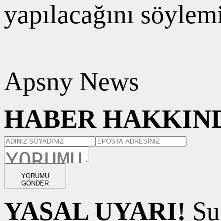
yapılacağını söylemi
Apsny News
HABER HAKKIND
YORUMU
GÖNDER
YASAL UYARI!
Suç