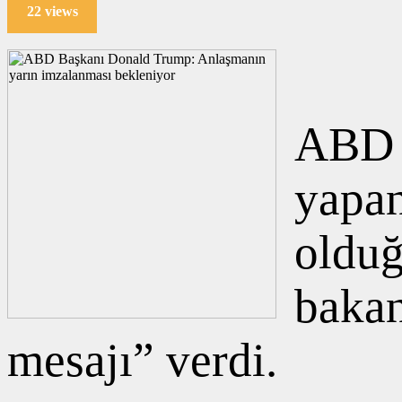
22 views
ABD 
yapa
olduğ
bakan
mesajı” verdi.