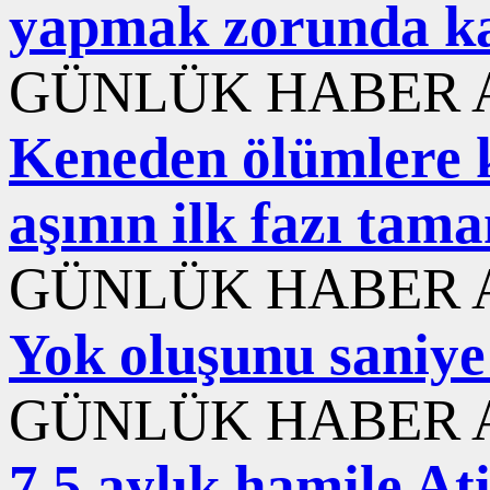
yapmak zorunda ka
GÜNLÜK HABER A
Keneden ölümlere ka
aşının ilk fazı ta
GÜNLÜK HABER A
Yok oluşunu saniye 
GÜNLÜK HABER A
7,5 aylık hamile At