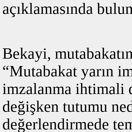
açıklamasında bulu
Bekayi, mutabakatın
“Mutabakat yarın i
imzalanma ihtimali d
değişken tutumu ned
değerlendirmede tem