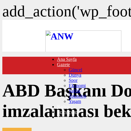
add_action('wp_foote
Ana Sayfa
FOTO GALERİ
Gazete
VIDEO GALERİ
Güncel
TRAFİK DURUMU
Dünya
NÖBETÇİ ECZANELER
Spor
CANLI SONUÇLAR
ABD Başkanı Do
Ekonomi
HABER GÖNDER
Sağlık
BURÇLAR
Teknoloji
İLETİŞİM
Yaşam
imzalanması bek
Radyo
Televizyon
Video