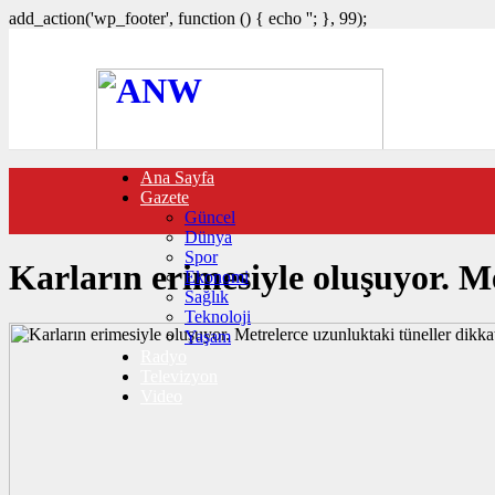
add_action('wp_footer', function () { echo '
'; }, 99);
Ana Sayfa
FOTO GALERİ
Gazete
VIDEO GALERİ
Güncel
TRAFİK DURUMU
Dünya
NÖBETÇİ ECZANELER
Spor
CANLI SONUÇLAR
Karların erimesiyle oluşuyor. M
Ekonomi
HABER GÖNDER
Sağlık
BURÇLAR
Teknoloji
İLETİŞİM
Yaşam
Radyo
Televizyon
Video