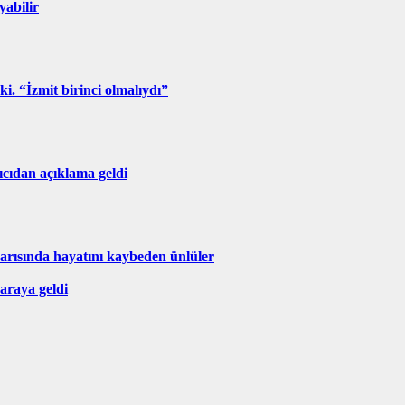
yabilir
ki. “İzmit birinci olmalıydı”
ıcıdan açıklama geldi
k yarısında hayatını kaybeden ünlüler
araya geldi