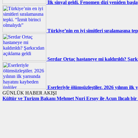
İlk sinyal geldi. Fenomen dizi yeniden başla
Türkiye’nin en iyi simitleri sıralamasına tep
Serdar Ortaç hastaneye mi kaldırıldı? Şark
Eserleriyle ölümsüzleştiler. 2026 yılının il
GÜNLÜK HABER AKIŞI
Kültür ve Turizm Bakanı Mehmet Nuri Ersoy ile Acun Ilıcalı bir 