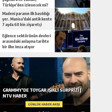
Türkiye’den izlenecek mi?
Madeni paranın ilk basıldığı
yer. Manisa’daki antik kente
7 ayda 60 bin ziyaretçi
Eğlence sektörünün devleri
arasındaki anlaşma tarihte
bir ilke imza atıyor
GRAMMY’DE TOYGAR IŞIKLI SÜRPRIZI |
EĞITIM 
NTV HABER
ÖĞRENC
GÜNLÜK HABER AKIŞI