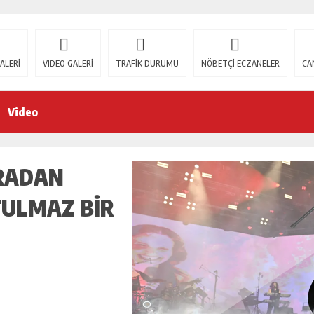
ALERİ
VIDEO GALERİ
TRAFİK DURUMU
NÖBETÇİ ECZANELER
CA
Video
ARADAN
TULMAZ BIR