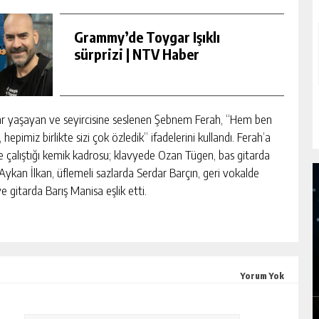
Grammy’de Toygar Işıklı
sürprizi | NTV Haber
r yaşayan ve seyircisine seslenen Şebnem Ferah, “Hem ben
epimiz birlikte sizi çok özledik” ifadelerini kullandı. Ferah’a
kte çalıştığı kemik kadrosu; klavyede Ozan Tügen, bas gitarda
ykan İlkan, üflemeli sazlarda Serdar Barçın, geri vokalde
 gitarda Barış Manisa eşlik etti.
K
GOOGLE’IN 15 MILYAR DOLARLIK DEV
PROJESINE TEPKI BÜYÜK
Yorum Yok
GÜNLÜK HABER AKIŞI