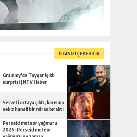
İLGİNİZİ ÇEKEBİLİR
Grammy’de Toygar Işıklı
sürprizi | NTV Haber
Serveti ortaya çıktı, karısına
sekiz haneli bir miras bıraktı
Perseid meteor yağmuru
2026: Perseid meteor
yağmuru ne zaman,