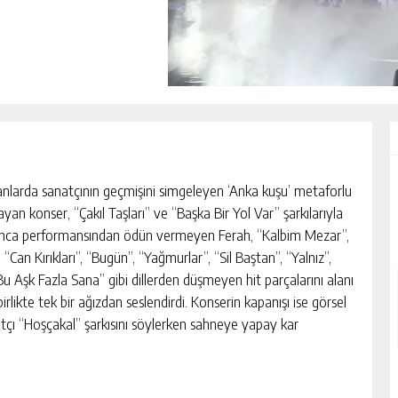
nlarda sanatçının geçmişini simgeleyen ‘Anka kuşu’ metaforlu
ayan konser, “Çakıl Taşları” ve “Başka Bir Yol Var” şarkılarıyla
yunca performansından ödün vermeyen Ferah, “Kalbim Mezar”,
, “Can Kırıkları”, “Bugün”, “Yağmurlar”, “Sil Baştan”, “Yalnız”,
“Bu Aşk Fazla Sana” gibi dillerden düşmeyen hit parçalarını alanı
rlikte tek bir ağızdan seslendirdi. Konserin kapanışı ise görsel
natçı “Hoşçakal” şarkısını söylerken sahneye yapay kar