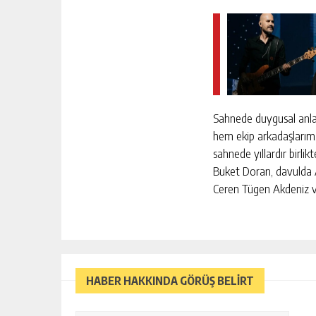
Sahnede duygusal anla
hem ekip arkadaşlarım, h
sahnede yıllardır birli
Buket Doran, davulda A
Ceren Tügen Akdeniz ve
GOOGLE’IN YAPAY ZEKASINA TÜR
YÖNETICI
HABER HAKKINDA GÖRÜŞ BELİRT
GÜNLÜK HABER AKIŞI