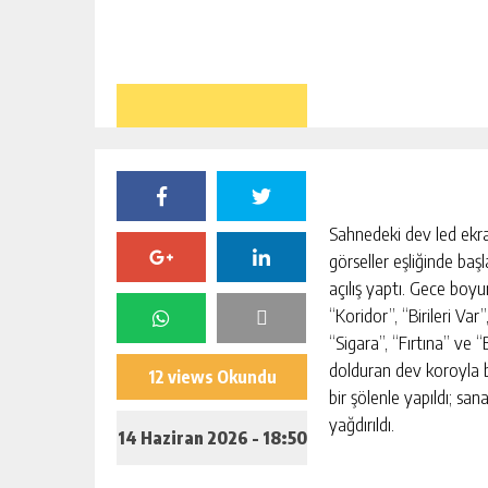
Sahnedeki dev led ekra
görseller eşliğinde başl
açılış yaptı. Gece bo
“Koridor”, “Birileri Var”
“Sigara”, “Fırtına” ve 
dolduran dev koroyla bi
12 views Okundu
bir şölenle yapıldı; sa
yağdırıldı.
14 Haziran 2026 - 18:50