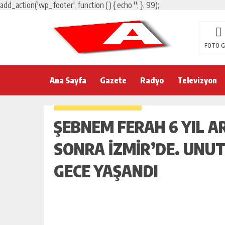
add_action('wp_footer', function () { echo '
'; }, 99);
FOTO G
Ana Sayfa
Gazete
Radyo
Televizyon
ŞEBNEM FERAH 6 YIL 
SONRA İZMIR’DE. UNU
GECE YAŞANDI