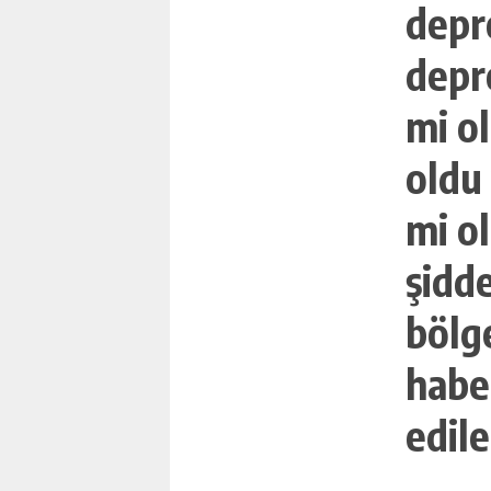
GÜNLÜK HABER AK
depr
depr
mi o
oldu
mi o
şidd
bölg
haber
edile