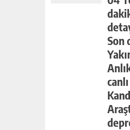
daki
21:20
deta
Son 
Yakı
Anlı
canlı
Kand
Araş
ÇINLI YAPAY ZEKA DEVI 
depr
INSANSI ROBOT HAMLESI