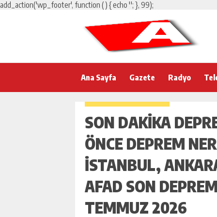
add_action('wp_footer', function () { echo '
'; }, 99);
Ana Sayfa
Gazete
Radyo
Tel
SON DAKIKA DEPR
ÖNCE DEPREM NER
İSTANBUL, ANKARA,
AFAD SON DEPREM
TEMMUZ 2026