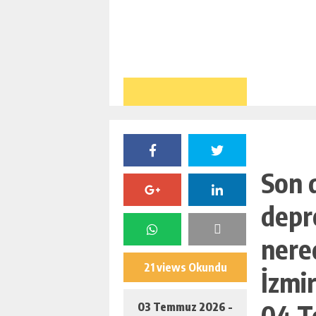
Son 
depr
nere
21 views Okundu
İzmir
04 T
03 Temmuz 2026 -