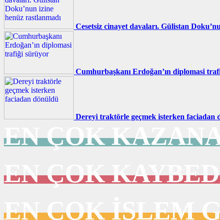
Cesetsiz cinayet davaları. Gülistan Doku’n
Cumhurbaşkanı Erdoğan’ın diplomasi trafi
Dereyi traktörle geçmek isterken faciadan
EN ÇOK KAZAN
EN ÇOK KAYBE
EN ÇOK İŞLEM 