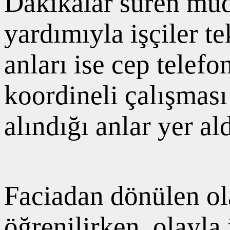
Dakikalar süren müd
yardımıyla işçiler t
anları ise cep telef
koordineli çalışması
alındığı anlar yer ald
Faciadan dönülen ol
öğrenilirken, olayla 