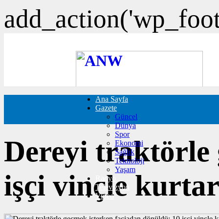
add_action('wp_foote
Ana Sayfa
FOTO GALERİ
Gazete
VIDEO GALERİ
Güncel
TRAFİK DURUMU
Dünya
NÖBETÇİ ECZANELER
Spor
CANLI SONUÇLAR
Dereyi traktörle
Ekonomi
HABER GÖNDER
Sağlık
BURÇLAR
Teknoloji
İLETİŞİM
Yaşam
işçi vinçle kurtar
Radyo
Televizyon
Video