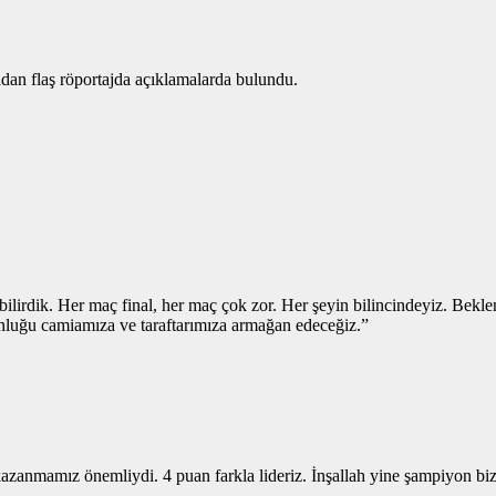
ndan flaş röportajda açıklamalarda bulundu.
olabilirdik. Her maç final, her maç çok zor. Her şeyin bilincindeyiz. Bek
onluğu camiamıza ve taraftarımıza armağan edeceğiz.”
azanmamız önemliydi. 4 puan farkla lideriz. İnşallah yine şampiyon biz