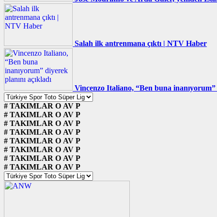
Salah ilk antrenmana çıktı | NTV Haber
Vincenzo Italiano, “Ben buna inanıyorum” d
#
TAKIMLAR
O
AV
P
#
TAKIMLAR
O
AV
P
#
TAKIMLAR
O
AV
P
#
TAKIMLAR
O
AV
P
#
TAKIMLAR
O
AV
P
#
TAKIMLAR
O
AV
P
#
TAKIMLAR
O
AV
P
#
TAKIMLAR
O
AV
P