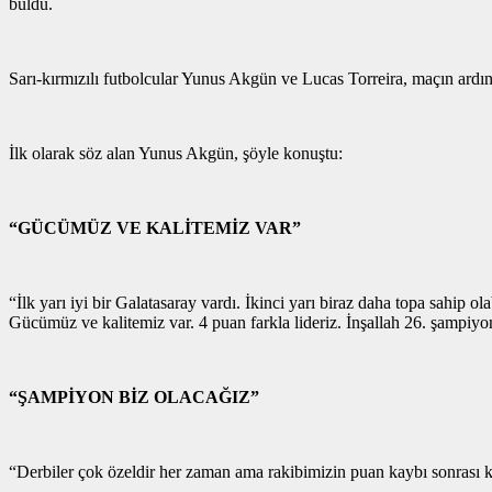
buldu.
Sarı-kırmızılı futbolcular Yunus Akgün ve Lucas Torreira, maçın ardı
İlk olarak söz alan Yunus Akgün, şöyle konuştu:
“GÜCÜMÜZ VE KALİTEMİZ VAR”
“İlk yarı iyi bir Galatasaray vardı. İkinci yarı biraz daha topa sahip 
Gücümüz ve kalitemiz var. 4 puan farkla lideriz. İnşallah 26. şampiy
“ŞAMPİYON BİZ OLACAĞIZ”
“Derbiler çok özeldir her zaman ama rakibimizin puan kaybı sonrası k