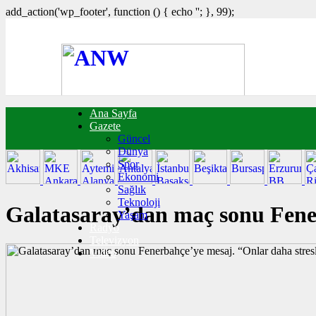
add_action('wp_footer', function () { echo '
'; }, 99);
Ana Sayfa
FOTO GALERİ
Gazete
VIDEO GALERİ
Güncel
TRAFİK DURUMU
Dünya
NÖBETÇİ ECZANELER
Spor
CANLI SONUÇLAR
Ekonomi
HABER GÖNDER
Sağlık
BURÇLAR
Teknoloji
İLETİŞİM
Galatasaray’dan maç sonu Fener
Yaşam
Radyo
Televizyon
Video