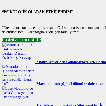
“PSİKOLOJİK OLARAK ETKİLENDİM”
“Eren ile maçtan önce konuşmuştuk. Gol ya da asistten sonra sana gel
de etkiledi beni. Kazandığımız için çok mutluyum.”
İLGİNİZİ ÇEKEBİLİR
Mauro Icardi’den Galatasaray’a ret. Başk
Maradona’nın şüpheli ölümüne dair davada s
Jose Mourinho ve Arda Güler, yeniden İsta