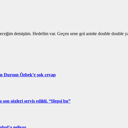
eceğim demiştim. Hedefim var. Geçen sene gol asistte double double ya
an Dursun Özbek’e şok cevap
on sözleri servis edildi. “Hepsi bu”
nbul’a geliyor