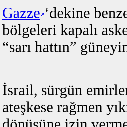
Gazze
‘dekine benz
bölgeleri kapalı ask
“sarı hattın” güneyi
İsrail, sürgün emirle
ateşkese rağmen yık
dönüşüne izin verme