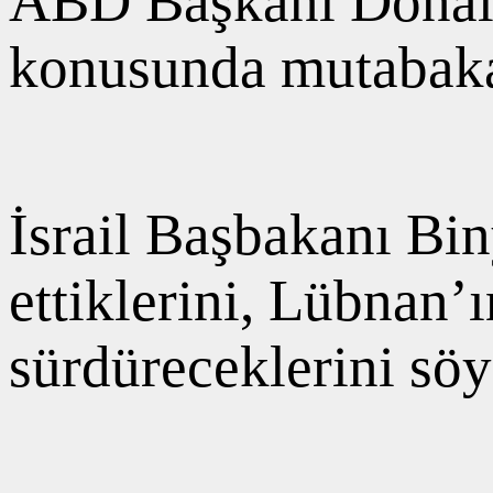
ABD Başkanı Donald 
konusunda mutabakat
İsrail Başbakanı Bi
ettiklerini, Lübnan’
sürdüreceklerini söy