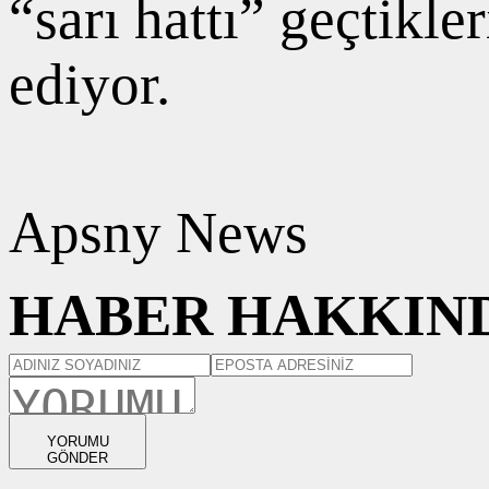
“sarı hattı” geçtikle
ediyor.
Apsny News
HABER HAKKIND
YORUMU
GÖNDER