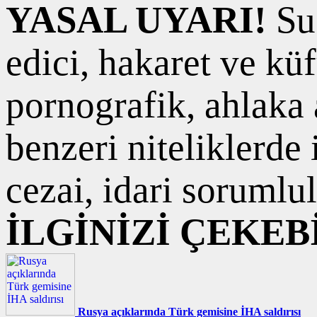
YASAL UYARI!
Suç
edici, hakaret ve kü
pornografik, ahlaka a
benzeri niteliklerde
cezai, idari sorumlul
İLGİNİZİ ÇEKEB
Rusya açıklarında Türk gemisine İHA saldırısı