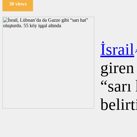
30 views
İsrail
giren
“sarı
belirt