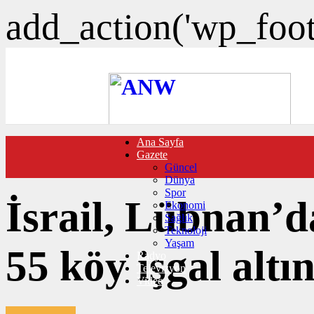
add_action('wp_foote
Ana Sayfa
FOTO GALERİ
Gazete
VIDEO GALERİ
Güncel
TRAFİK DURUMU
Dünya
NÖBETÇİ ECZANELER
Spor
CANLI SONUÇLAR
İsrail, Lübnan’d
Ekonomi
HABER GÖNDER
Sağlık
BURÇLAR
Teknoloji
İLETİŞİM
Yaşam
55 köy işgal altı
Radyo
Televizyon
Video