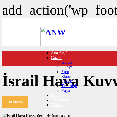
add_action('wp_foote
Ana Sayfa
FOTO GALERİ
Gazete
VIDEO GALERİ
Güncel
TRAFİK DURUMU
Dünya
NÖBETÇİ ECZANELER
Spor
CANLI SONUÇLAR
İsrail Hava Kuvv
Ekonomi
HABER GÖNDER
Sağlık
BURÇLAR
Teknoloji
İLETİŞİM
Yaşam
Radyo
Televizyon
34 views
Video