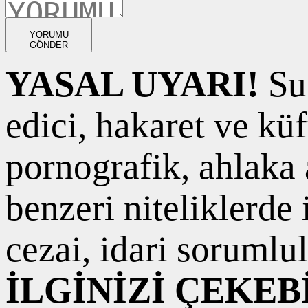
YORUMU
GÖNDER
YASAL UYARI!
Suç
edici, hakaret ve kü
pornografik, ahlaka a
benzeri niteliklerde
cezai, idari sorumlul
İLGİNİZİ ÇEKEB