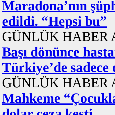
Maradona’nın şüphe
edildi. “Hepsi bu”
GÜNLÜK HABER A
Başı dönünce hastane
Türkiye’de sadece 
GÜNLÜK HABER A
Mahkeme “Çocuklar
dolar ceza kesti