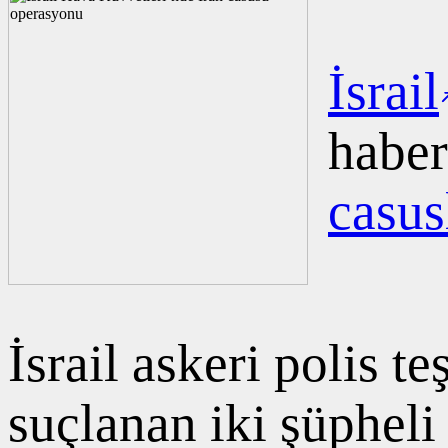
İsrail
haber
casus
İsrail askeri polis t
suçlanan iki şüpheli