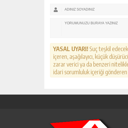
YASAL UYARI!
Suç teşkil edecek,
içeren, aşağılayıcı, küçük düşürücü
zarar verici ya da benzeri nitelik
idari sorumluluk içeriği gönderen k