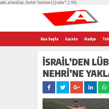
add_action('wp_footer', function () { echo '
'; }, 99);
Ana Sayfa
Gazete
Radyo
Tel
İSRAIL’DEN LÜB
NEHRI’NE YAK