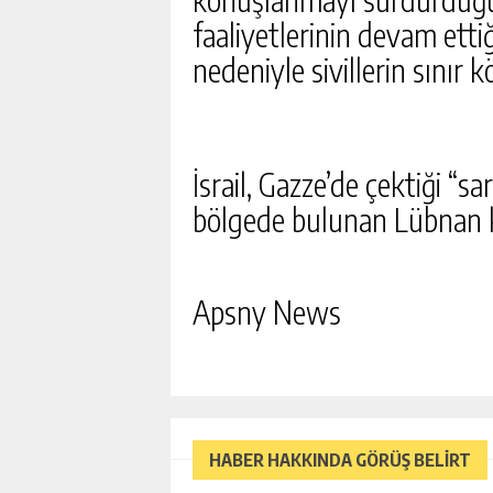
KARATEPE SILAHLARI GÖ
faaliyetlerinin devam ettiğ
SÖYLEDI, EKIPLER HAREK
GÜNLÜK HABER AK
nedeniyle sivillerin sınır 
İsrail, Gazze’de çektiği “s
bölgede bulunan Lübnan kö
Apsny News
HABER HAKKINDA GÖRÜŞ BELİRT