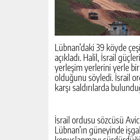
Lübnan’daki 39 köyde çeşit
açıkladı. Halil, İsrail güçl
yerleşim yerlerini yerle bi
olduğunu söyledi. İsrail 
karşı saldırılarda bulunduğ
İsrail ordusu sözcüsü Avi
Lübnan’ın güneyinde işgal
FETÖ’NÜN SUIKAST TIMI
konuşlanmayı sürdürdüğünü