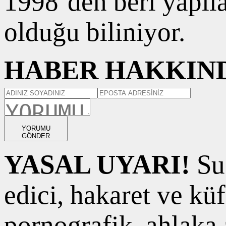
1998’den beri yapıl
olduğu biliniyor.
HABER HAKKIND
YORUMU
GÖNDER
YASAL UYARI!
Suç
edici, hakaret ve kü
pornografik, ahlaka a