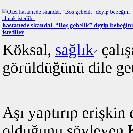
hastanede skandal. “Boş gebelik” deyip bebeğin
istediler
Köksal,
sağlık
çalış
görüldüğünü dile get
Aşı yaptırıp erişki
olduğunu söyleyen K