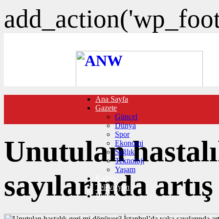
add_action('wp_foote
Ana Sayfa
FOTO GALERİ
Gazete
VIDEO GALERİ
Güncel
TRAFİK DURUMU
Dünya
NÖBETÇİ ECZANELER
Spor
CANLI SONUÇLAR
Unutulan hastalı
Ekonomi
HABER GÖNDER
Sağlık
BURÇLAR
Teknoloji
İLETİŞİM
Yaşam
sayılarında artış
Radyo
Televizyon
Video