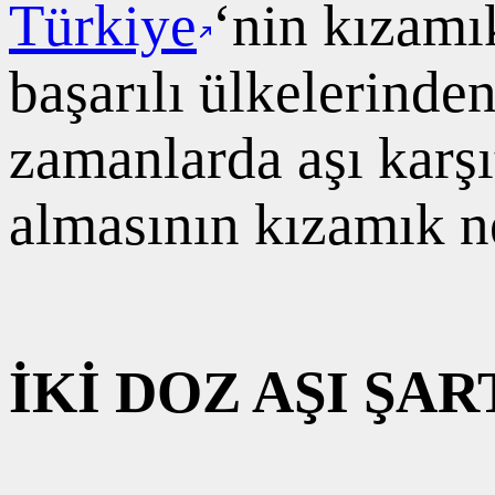
Türkiye
‘nin kızam
başarılı ülkelerinde
zamanlarda aşı karş
almasının kızamık ne
İKİ DOZ AŞI ŞAR