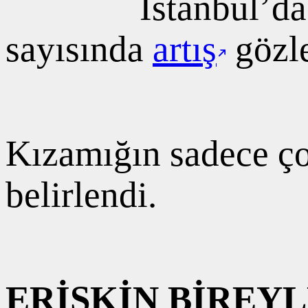
İstanbul’da
sayısında
artış
gözl
Kızamığın sadece ço
belirlendi.
ERİŞKİN BİREY