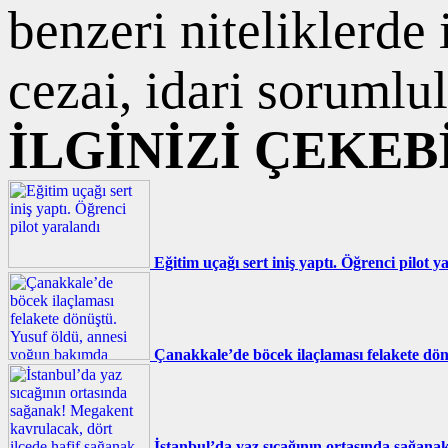
benzeri niteliklerde
cezai, idari sorumlul
İLGİNİZİ ÇEKEB
Eğitim uçağı sert iniş yaptı. Öğrenci pilot y
Çanakkale’de böcek ilaçlaması felakete dö
İstanbul’da yaz sıcağının ortasında sağana