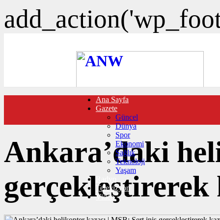
add_action('wp_foote
Ana Sayfa
FOTO GALERİ
Gazete
VIDEO GALERİ
Güncel
TRAFİK DURUMU
Dünya
NÖBETÇİ ECZANELER
Spor
CANLI SONUÇLAR
Ankara’daki heli
Ekonomi
HABER GÖNDER
Sağlık
BURÇLAR
Teknoloji
İLETİŞİM
Yaşam
gerçekleştirerek
Radyo
Televizyon
Video