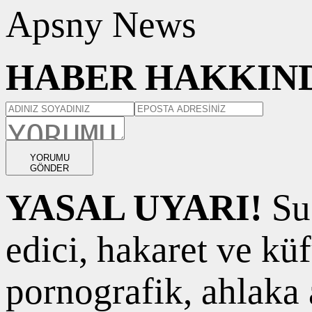
Apsny News
HABER HAKKIND
YORUMU
GÖNDER
YASAL UYARI!
Suç
edici, hakaret ve kü
pornografik, ahlaka a