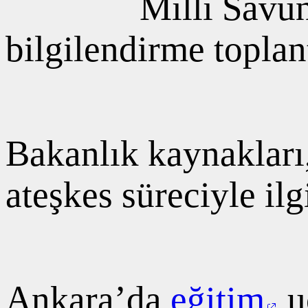
Milli Savu
bilgilendirme toplan
Bakanlık kaynakları
ateşkes süreciyle il
Ankara’da
eğitim
u