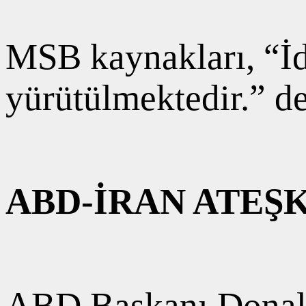
MSB kaynakları, “İda
yürütülmektedir.” de
ABD-İRAN ATEŞ
ABD Başkanı Donald