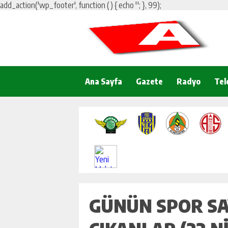
add_action('wp_footer', function () { echo '
'; }, 99);
Ana Sayfa
Gazete
Radyo
Tel
GÜNÜN SPOR S