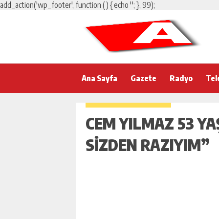
add_action('wp_footer', function () { echo '
'; }, 99);
Ana Sayfa
Gazete
Radyo
Tel
CEM YILMAZ 53 YA
SIZDEN RAZIYIM”