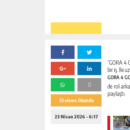
“GORA 4 GO
bir iş. İki
GORA 4 G
de rol ark
paylaştı.
33 views Okundu
23 Nisan 2026 - 6:17