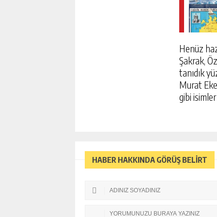
Henüz hazı
Şakrak, Öz
tanıdık yüz
Murat Eke
gibi isimle
HABER HAKKINDA GÖRÜŞ BELİRT
CANSEVER’E SEVENLERIN
AĞLAYARAK KONUŞTU, “ÇI
HAYATI VARDI”
GÜNLÜK HABER AK