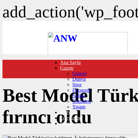
add_action('wp_foote
Ana Sayfa
FOTO GALERİ
Gazete
VIDEO GALERİ
Güncel
TRAFİK DURUMU
Dünya
NÖBETÇİ ECZANELER
Spor
CANLI SONUÇLAR
Best Model Türki
Ekonomi
HABER GÖNDER
Sağlık
BURÇLAR
Teknoloji
İLETİŞİM
Yaşam
fırıncı oldu
Radyo
Televizyon
Video