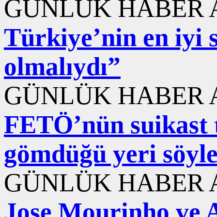
GÜNLÜK HABER A
Türkiye’nin en iyi s
olmalıydı”
GÜNLÜK HABER A
FETÖ’nün suikast t
gömdüğü yeri söyled
GÜNLÜK HABER A
Jose Mourinho ve A