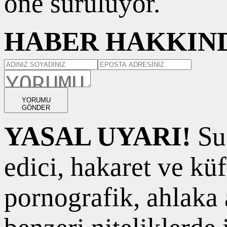
öne sürülüyor.
HABER HAKKIND
YORUMU
GÖNDER
YASAL UYARI!
Suç
edici, hakaret ve kü
pornografik, ahlaka a