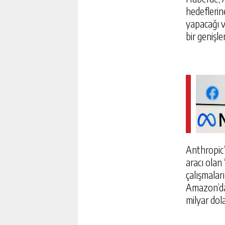
hedeflerin
yapacağı v
bir genişl
Anthropic’
aracı olan
çalışmaları
ANKARA’DA DEĞNEKÇILE
Amazon’dan
| NTV HABER
milyar dol
GÜNLÜK HABER AK