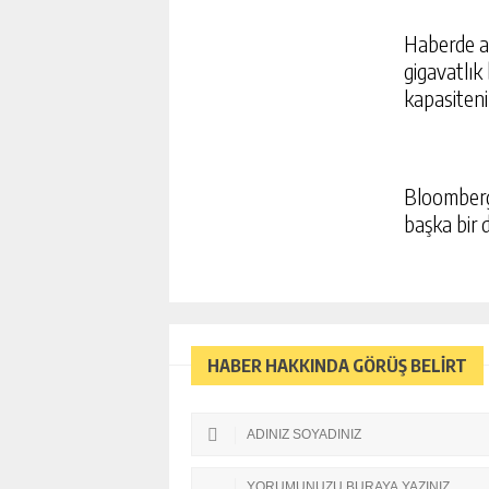
Haberde ay
gigavatlık 
kapasitenin
Bloomberg’
başka bir 
HABER HAKKINDA GÖRÜŞ BELİRT