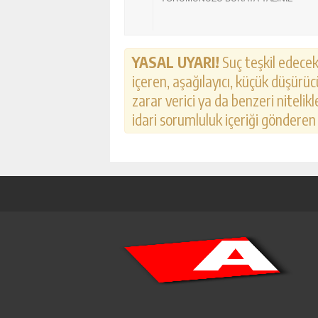
YASAL UYARI!
Suç teşkil edecek,
içeren, aşağılayıcı, küçük düşürücü
zarar verici ya da benzeri nitelik
idari sorumluluk içeriği gönderen k