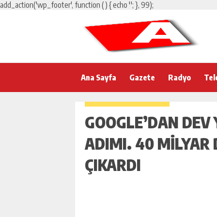
add_action('wp_footer', function () { echo '
'; }, 99);
Ana Sayfa
Gazete
Radyo
Tel
GOOGLE’DAN DEV 
ADIMI. 40 MILYAR
ÇIKARDI