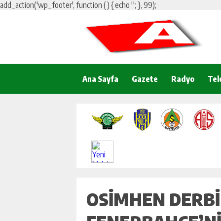
add_action('wp_footer', function () { echo '
'; }, 99);
Ana Sayfa
Gazete
Radyo
Tel
OSIMHEN DERBI