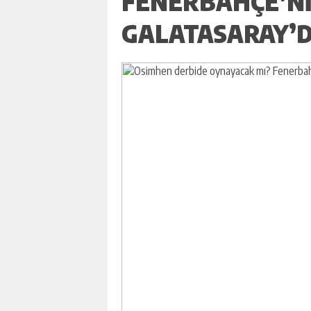
FENERBAHÇE’N
GALATASARAY’D