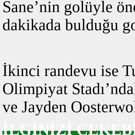
Sane’nin golüyle ön
dakikada bulduğu gol
İkinci randevu ise T
Olimpiyat Stadı’ndak
ve Jayden Oosterwol
İLGİNİZİ ÇEKEB