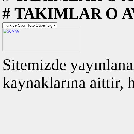
#
TAKIMLAR
O
A
Sitemizde yayınlanan
kaynaklarına aittir,