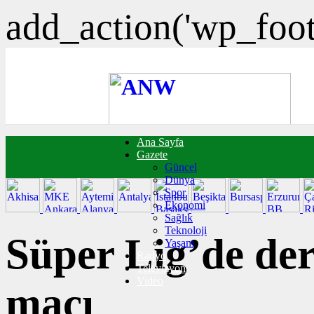
add_action('wp_foote
Ana Sayfa
FOTO GALERİ
Gazete
VIDEO GALERİ
Güncel
TRAFİK DURUMU
Dünya
NÖBETÇİ ECZANELER
Spor
CANLI SONUÇLAR
Ekonomi
HABER GÖNDER
Sağlık
BURÇLAR
Teknoloji
İLETİŞİM
Süper Lig’de de
Yaşam
Radyo
Televizyon
Video
maçı