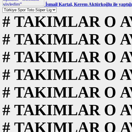
İsmail Kartal, Kerem Aktürkoğlu ile yaptığ
#
TAKIMLAR
O
A
#
TAKIMLAR
O
A
#
TAKIMLAR
O
A
#
TAKIMLAR
O
A
#
TAKIMLAR
O
A
#
TAKIMLAR
O
A
#
TAKIMLAR
O
A