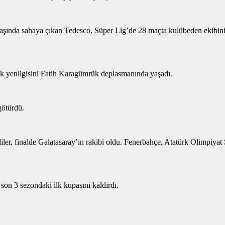
ında sahaya çıkan Tedesco, Süper Lig’de 28 maçta kulübeden ekibini yön
lk yenilgisini Fatih Karagümrük deplasmanında yaşadı.
götürdü.
er, finalde Galatasaray’ın rakibi oldu. Fenerbahçe, Atatürk Olimpiya
n 3 sezondaki ilk kupasını kaldırdı.