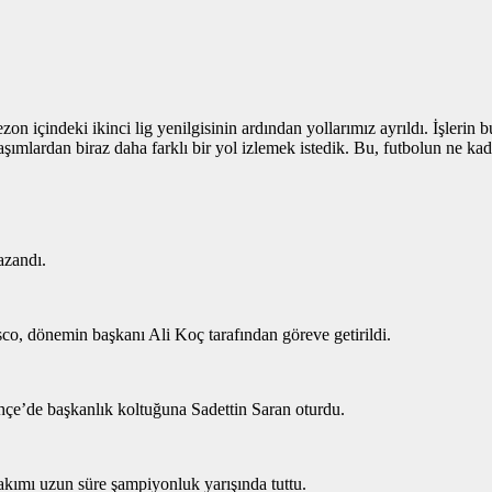
 içindeki ikinci lig yenilgisinin ardından yollarımız ayrıldı. İşlerin
şımlardan biraz daha farklı bir yol izlemek istedik. Bu, futbolun ne kada
azandı.
o, dönemin başkanı Ali Koç tarafından göreve getirildi.
ahçe’de başkanlık koltuğuna Sadettin Saran oturdu.
ımı uzun süre şampiyonluk yarışında tuttu.