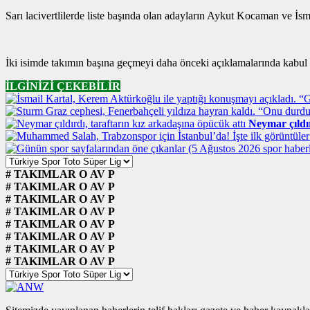
Sarı lacivertlilerde liste başında olan adayların Aykut Kocaman ve İsma
İki isimde takımın başına geçmeyi daha önceki açıklamalarında kabul e
İLGİNİZİ ÇEKEBİLİR
Neymar çıldır
#
TAKIMLAR
O
AV
P
#
TAKIMLAR
O
AV
P
#
TAKIMLAR
O
AV
P
#
TAKIMLAR
O
AV
P
#
TAKIMLAR
O
AV
P
#
TAKIMLAR
O
AV
P
#
TAKIMLAR
O
AV
P
#
TAKIMLAR
O
AV
P