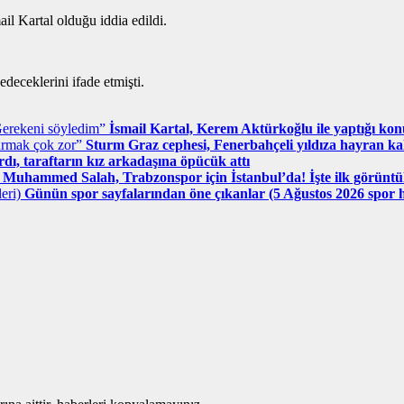
il Kartal olduğu iddia edildi.
deceklerini ifade etmişti.
İsmail Kartal, Kerem Aktürkoğlu ile yaptığı ko
Sturm Graz cephesi, Fenerbahçeli yıldıza hayran k
dı, taraftarın kız arkadaşına öpücük attı
Muhammed Salah, Trabzonspor için İstanbul’da! İşte ilk görüntü
Günün spor sayfalarından öne çıkanlar (5 Ağustos 2026 spor h