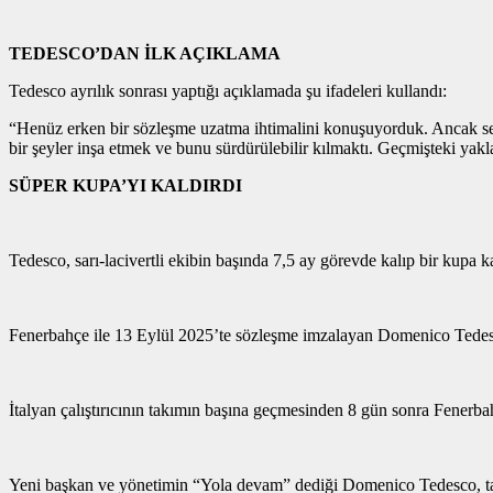
TEDESCO’DAN İLK AÇIKLAMA
Tedesco ayrılık sonrası yaptığı açıklamada şu ifadeleri kullandı:
“Henüz erken bir sözleşme uzatma ihtimalini konuşuyorduk. Ancak sezon
bir şeyler inşa etmek ve bunu sürdürülebilir kılmaktı. Geçmişteki yakla
SÜPER KUPA’YI KALDIRDI
Tedesco, sarı-lacivertli ekibin başında 7,5 ay görevde kalıp bir kupa k
Fenerbahçe ile 13 Eylül 2025’te sözleşme imzalayan Domenico Tedesc
İtalyan çalıştırıcının takımın başına geçmesinden 8 gün sonra Fenerb
Yeni başkan ve yönetimin “Yola devam” dediği Domenico Tedesco, tak