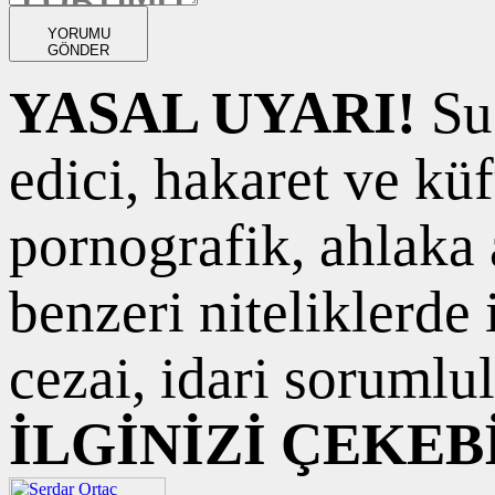
YORUMU
GÖNDER
YASAL UYARI!
Suç
edici, hakaret ve kü
pornografik, ahlaka a
benzeri niteliklerde
cezai, idari sorumlul
İLGİNİZİ ÇEKEB