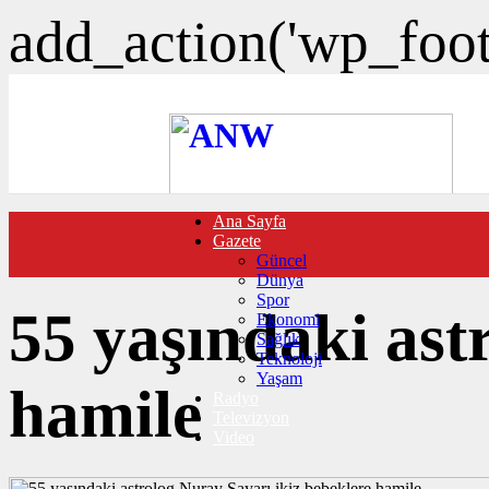
add_action('wp_foote
Ana Sayfa
FOTO GALERİ
Gazete
VIDEO GALERİ
Güncel
TRAFİK DURUMU
Dünya
NÖBETÇİ ECZANELER
Spor
CANLI SONUÇLAR
55 yaşındaki ast
Ekonomi
HABER GÖNDER
Sağlık
BURÇLAR
Teknoloji
İLETİŞİM
Yaşam
hamile
Radyo
Televizyon
Video