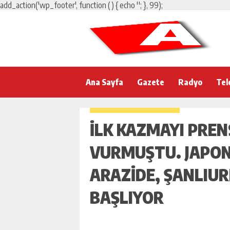
add_action('wp_footer', function () { echo '
'; }, 99);
Ana Sayfa
Gazete
Radyo
Tel
İLK KAZMAYI PREN
VURMUŞTU. JAPON
ARAZIDE, ŞANLIUR
BAŞLIYOR