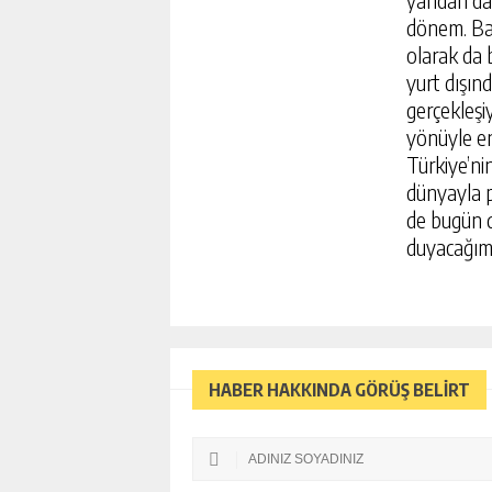
dönem. Bak
olarak da 
yurt dışın
gerçekleşi
yönüyle en
Türkiye’nin
dünyayla p
de bugün d
duyacağımı
HABER HAKKINDA GÖRÜŞ BELİRT