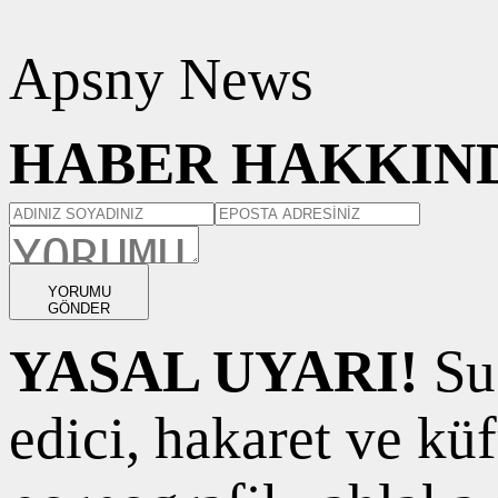
Apsny News
HABER HAKKIND
YORUMU
GÖNDER
YASAL UYARI!
Suç
edici, hakaret ve kü