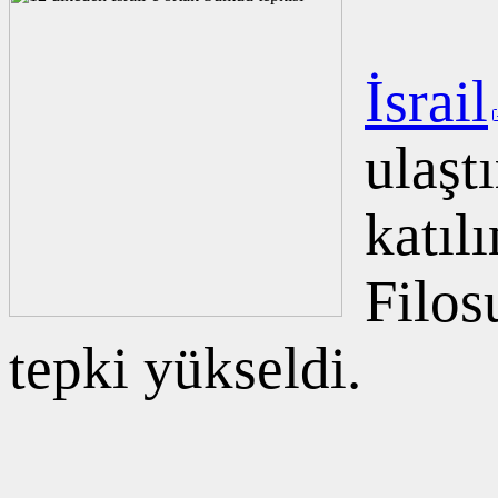
İsrail
ulaşt
katıl
Filos
tepki yükseldi.