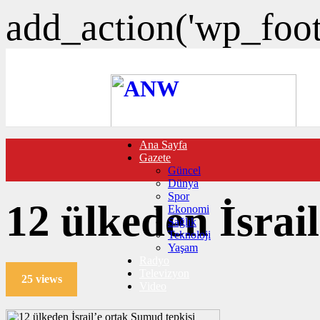
add_action('wp_foote
Ana Sayfa
FOTO GALERİ
Gazete
VIDEO GALERİ
Güncel
TRAFİK DURUMU
Dünya
NÖBETÇİ ECZANELER
Spor
CANLI SONUÇLAR
12 ülkeden İsrai
Ekonomi
HABER GÖNDER
Sağlık
BURÇLAR
Teknoloji
İLETİŞİM
Yaşam
Radyo
Televizyon
25 views
Video