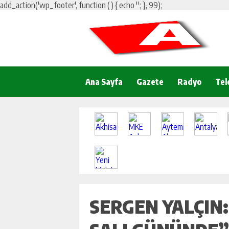
add_action('wp_footer', function () { echo '
'; }, 99);
Ana Sayfa
Gazete
Radyo
Tel
SERGEN YALÇIN