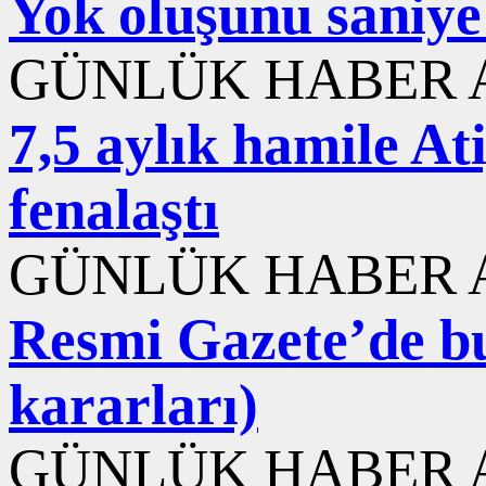
Yok oluşunu saniye 
GÜNLÜK HABER A
7,5 aylık hamile At
fenalaştı
GÜNLÜK HABER A
Resmi Gazete’de b
kararları)
GÜNLÜK HABER A