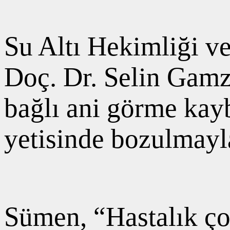
Su Altı Hekimliği v
Doç. Dr. Selin Gamze
bağlı ani görme kayb
yetisinde bozulmayla
Sümen, “Hastalık ço