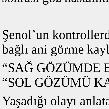
Şenol’un kontrollerd
bağlı ani görme kayb
“SAĞ GÖZÜMDE B
“SOL GÖZÜMÜ KA
Yaşadığı olayı anlat