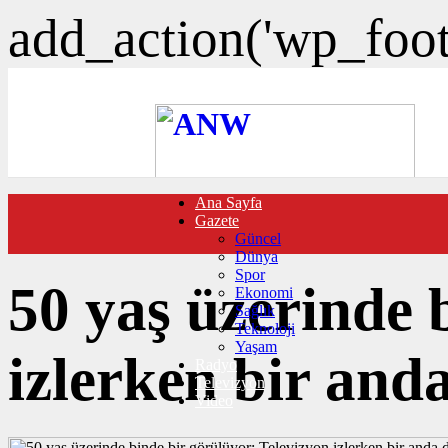
add_action('wp_foote
Ana Sayfa
FOTO GALERİ
Gazete
VIDEO GALERİ
Güncel
TRAFİK DURUMU
Dünya
NÖBETÇİ ECZANELER
Spor
CANLI SONUÇLAR
50 yaş üzerinde 
Ekonomi
HABER GÖNDER
Sağlık
BURÇLAR
Teknoloji
İLETİŞİM
Yaşam
izlerken bir and
Radyo
Televizyon
Video