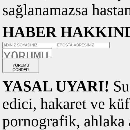
sağlanamazsa hastanı
HABER HAKKIND
YORUMU
GÖNDER
YASAL UYARI!
Suç
edici, hakaret ve kü
pornografik, ahlaka a