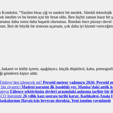
n Kondolot, “Yazılım biraz çiğ ve nankör bir meslek. Sürekli teknolojik t
ek istedim ve bu benim için bir fırsat oldu. Ben hiçbir zaman hazır bir 
parsanız daha sonra daha başarılı olursunuz. Bundan önce pizzayı davu
. İleri de büyük bir restoran açarsam, çok daha iyi hizmet vereceğim
i, hakaret ve küfür içeren, aşağılayıcı, küçük düşürücü, kaba, pornografik,
i gönderen kişiye aittir.
Perseid meteor yağmuru 2026: Perseid m
Madeni paranın ilk basıldığı yer. Manisa’daki antik k
Eğlence sektörünün devleri arasındaki anlaşma tarihte bir il
26 yıllık kazı sonrası tarihi karar. Kadıkalesi-Ana
aşkalarının Hayatı için heyecan dorukta. Yeni tanıtım yayınlandı