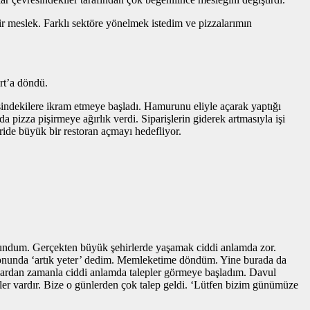
bir meslek. Farklı sektöre yönelmek istedim ve pizzalarımın
rt’a döndü.
sindekilere ikram etmeye başladı. Hamurunu eliyle açarak yaptığı
 pizza pişirmeye ağırlık verdi. Siparişlerin giderek artmasıyla işi
eride büyük bir restoran açmayı hedefliyor.
bulundum. Gerçekten büyük şehirlerde yaşamak ciddi anlamda zor.
n sonunda ‘artık yeter’ dedim. Memleketime döndüm. Yine burada da
anlardan zamanla ciddi anlamda talepler görmeye başladım. Davul
ünler vardır. Bize o günlerden çok talep geldi. ‘Lütfen bizim günümüze