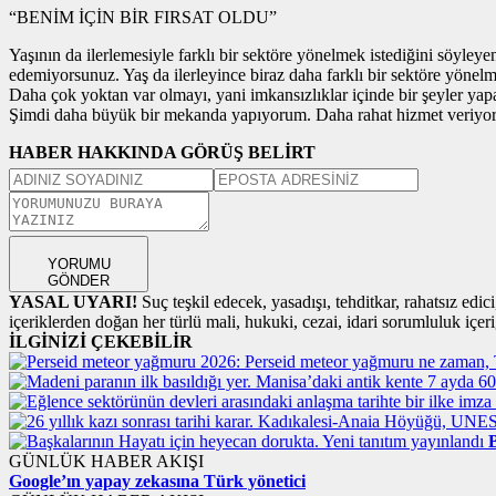
“BENİM İÇİN BİR FIRSAT OLDU”
Yaşının da ilerlemesiyle farklı bir sektöre yönelmek istediğini söyleye
edemiyorsunuz. Yaş da ilerleyince biraz daha farklı bir sektöre yönelm
Daha çok yoktan var olmayı, yani imkansızlıklar içinde bir şeyler ya
Şimdi daha büyük bir mekanda yapıyorum. Daha rahat hizmet veriyorum
HABER HAKKINDA GÖRÜŞ BELİRT
YORUMU
GÖNDER
YASAL UYARI!
Suç teşkil edecek, yasadışı, tehditkar, rahatsız edic
içeriklerden doğan her türlü mali, hukuki, cezai, idari sorumluluk içeriğ
İLGİNİZİ ÇEKEBİLİR
B
GÜNLÜK HABER AKIŞI
Google’ın yapay zekasına Türk yönetici