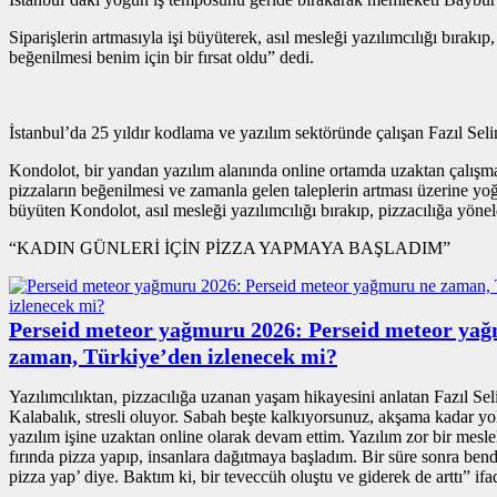
Siparişlerin artmasıyla işi büyüterek, asıl mesleği yazılımcılığı bıra
beğenilmesi benim için bir fırsat oldu” dedi.
İstanbul’da 25 yıldır kodlama ve yazılım sektöründe çalışan Fazıl S
Kondolot, bir yandan yazılım alanında online ortamda uzaktan çalışma
pizzaların beğenilmesi ve zamanla gelen taleplerin artması üzerine yoğu
büyüten Kondolot, asıl mesleği yazılımcılığı bırakıp, pizzacılığa yönel
“KADIN GÜNLERİ İÇİN PİZZA YAPMAYA BAŞLADIM”
Perseid meteor yağmuru 2026: Perseid meteor ya
zaman, Türkiye’den izlenecek mi?
Yazılımcılıktan, pizzacılığa uzanan yaşam hikayesini anlatan Fazıl Se
Kalabalık, stresli oluyor. Sabah beşte kalkıyorsunuz, akşama kadar y
yazılım işine uzaktan online olarak devam ettim. Yazılım zor bir mes
fırında pizza yapıp, insanlara dağıtmaya başladım. Bir süre sonra bend
pizza yap’ diye. Baktım ki, bir teveccüh oluştu ve giderek de arttı” ifad