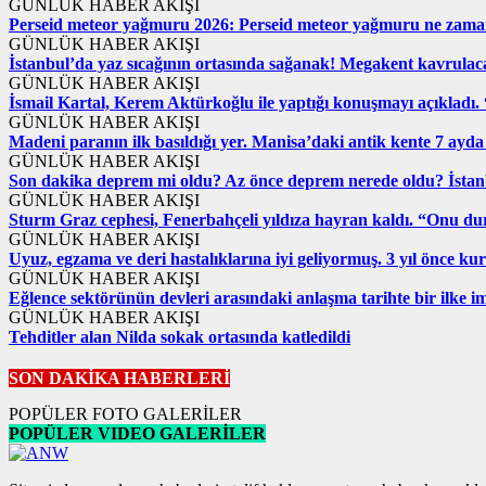
GÜNLÜK HABER AKIŞI
Perseid meteor yağmuru 2026: Perseid meteor yağmuru ne zaman
GÜNLÜK HABER AKIŞI
İstanbul’da yaz sıcağının ortasında sağanak! Megakent kavrulaca
GÜNLÜK HABER AKIŞI
İsmail Kartal, Kerem Aktürkoğlu ile yaptığı konuşmayı açıkladı.
GÜNLÜK HABER AKIŞI
Madeni paranın ilk basıldığı yer. Manisa’daki antik kente 7 ayda 
GÜNLÜK HABER AKIŞI
Son dakika deprem mi oldu? Az önce deprem nerede oldu? İstanb
GÜNLÜK HABER AKIŞI
Sturm Graz cephesi, Fenerbahçeli yıldıza hayran kaldı. “Onu d
GÜNLÜK HABER AKIŞI
Uyuz, egzama ve deri hastalıklarına iyi geliyormuş. 3 yıl önce ku
GÜNLÜK HABER AKIŞI
Eğlence sektörünün devleri arasındaki anlaşma tarihte bir ilke i
GÜNLÜK HABER AKIŞI
Tehditler alan Nilda sokak ortasında katledildi
SON DAKİKA HABERLERİ
POPÜLER FOTO GALERİLER
POPÜLER VIDEO GALERİLER