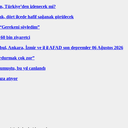
, Türkiye’den izlenecek mi?
k, dört ilçede hafif sağanak görülecek
 “Gerekeni söyledim”
60 bin ziyaretçi
ul, Ankara, İzmir ve il il AFAD son depremler 06 Ağustos 2026
urdurmak çok zor”
rumuştu, bu yıl canlandı
mza atıyor