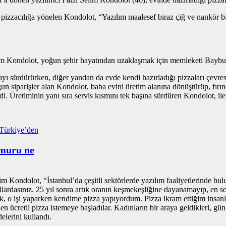
kıp, pizzacılığa yönelen Kondolot, “Yazılım maalesef biraz çiğ ve nankör 
elim Kondolot, yoğun şehir hayatından uzaklaşmak için memleketi Baybu
yı sürdürürken, diğer yandan da evde kendi hazırladığı pizzaları çevre
n siparişler alan Kondolot, baba evini üretim alanına dönüştürüp, fırında
di. Üretiminin yanı sıra servis kısmını tek başına sürdüren Kondolot, il
ğmuru ne
lim Kondolot, “İstanbul’da çeşitli sektörlerde yazılım faaliyetlerinde 
ollardasınız. 25 yıl sonra artık oranın keşmekeşliğine dayanamayıp, e
lek, o işi yaparken kendime pizza yapıyordum. Pizza ikram ettiğim ins
en ücretli pizza istemeye başladılar. Kadınların bir araya geldikleri, g
elerini kullandı.