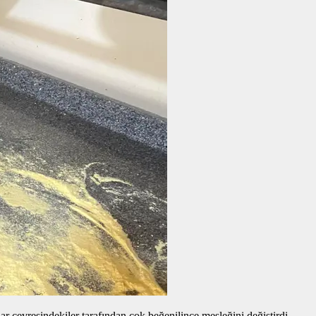
 çevresindekiler tarafından çok beğenilince mesleğini değiştirdi.