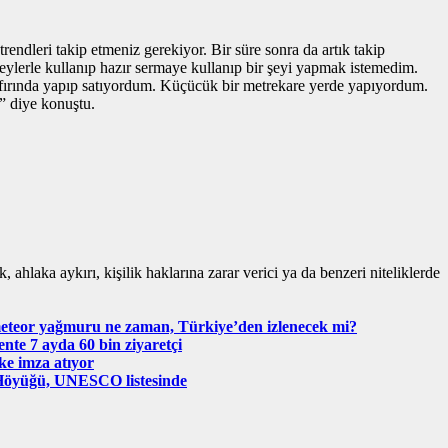
rendleri takip etmeniz gerekiyor. Bir süre sonra da artık takip
şeylerle kullanıp hazır sermaye kullanıp bir şeyi yapmak istemedim.
l fırında yapıp satıyordum. Küçücük bir metrekare yerde yapıyordum.
” diye konuştu.
 ahlaka aykırı, kişilik haklarına zarar verici ya da benzeri niteliklerde
eteor yağmuru ne zaman, Türkiye’den izlenecek mi?
ente 7 ayda 60 bin ziyaretçi
ke imza atıyor
ia Höyüğü, UNESCO listesinde