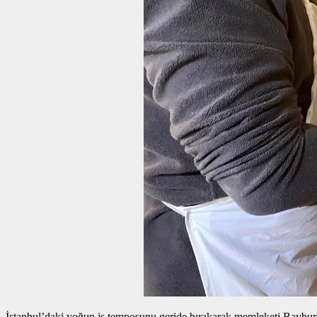
İstanbul’daki yoğun iş temposunu geride bırakarak memleketi Bayburt’a