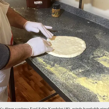
 dönen yazılımcı Fazıl Selim Kondolot (46), evinde hazırladığı pizzalar