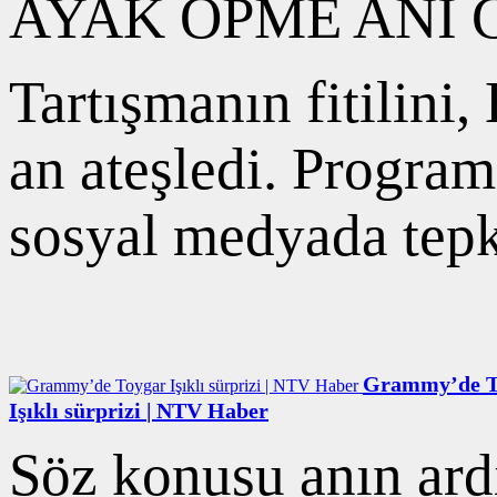
AYAK ÖPME ANI
Tartışmanın fitilini
an ateşledi. Progra
sosyal medyada tepki
Grammy’de T
Işıklı sürprizi | NTV Haber
Söz konusu anın ar