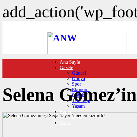
add_action('wp_foote
Ana Sayfa
FOTO GALERİ
Gazete
VIDEO GALERİ
Güncel
TRAFİK DURUMU
Dünya
NÖBETÇİ ECZANELER
Spor
CANLI SONUÇLAR
Selena Gomez’in 
Ekonomi
HABER GÖNDER
Sağlık
BURÇLAR
Teknoloji
İLETİŞİM
Yaşam
Radyo
Televizyon
Video