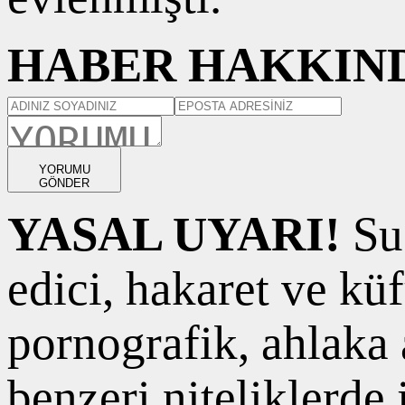
HABER HAKKIND
YORUMU
GÖNDER
YASAL UYARI!
Suç
edici, hakaret ve kü
pornografik, ahlaka a
benzeri niteliklerde