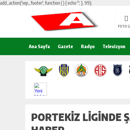
add_action('wp_footer', function () { echo '
'; }, 99);
FOTO G
Ana Sayfa
Gazete
Radyo
Televizyon
PORTEKIZ LIGINDE 
HABER