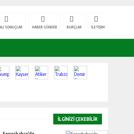
NLI SONUÇLAR
HABER GÖNDER
BURÇLAR
İLETİŞİM
İLGİNİZİ ÇEKEBİLİR
Fenerbahçe’de