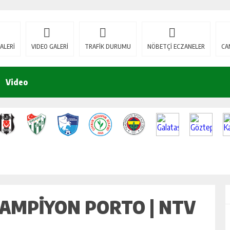
ALERİ
VIDEO GALERİ
TRAFİK DURUMU
NÖBETÇİ ECZANELER
CA
Video
ŞAMPIYON PORTO | NTV