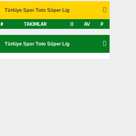
#
TAKIMLAR
O
AV
P