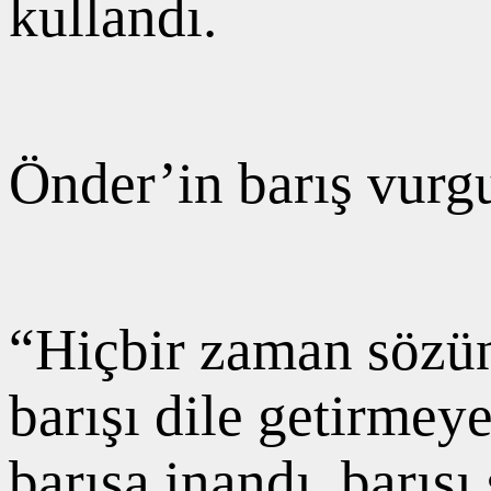
kullandı.
Önder’in barış vurgu
“Hiçbir zaman sözün
barışı dile getirme
barışa inandı, barış