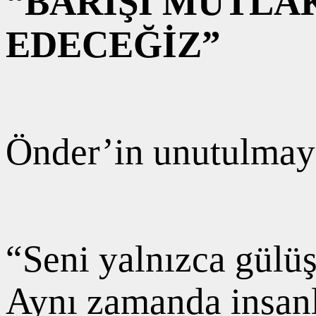
“BARIŞI MUTLA
EDECEĞİZ”
Önder’in unutulmaya
“Seni yalnızca gülüş
Aynı zamanda insanlı