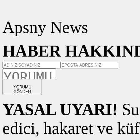
Apsny News
HABER HAKKIND
YORUMU
GÖNDER
YASAL UYARI!
Suç
edici, hakaret ve kü