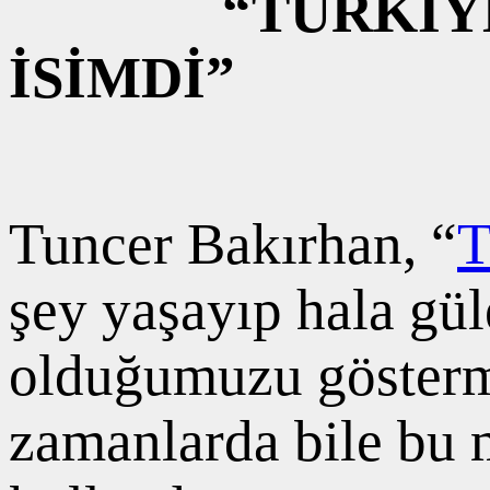
“TÜRKİYE
İSİMDİ”
Tuncer Bakırhan, “
T
şey yaşayıp hala gü
olduğumuzu gösterme
zamanlarda bile bu m