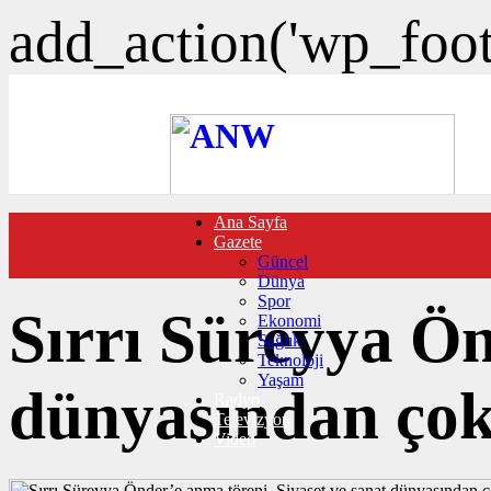
add_action('wp_foote
Ana Sayfa
FOTO GALERİ
Gazete
VIDEO GALERİ
Güncel
TRAFİK DURUMU
Dünya
NÖBETÇİ ECZANELER
Spor
CANLI SONUÇLAR
Sırrı Süreyya Ön
Ekonomi
HABER GÖNDER
Sağlık
BURÇLAR
Teknoloji
İLETİŞİM
Yaşam
dünyasından çok 
Radyo
Televizyon
Video