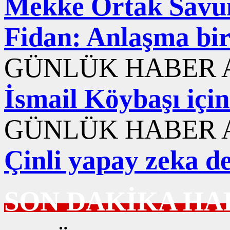
Mekke Ortak Savun
Fidan: Anlaşma bir
GÜNLÜK HABER A
İsmail Köybaşı içi
GÜNLÜK HABER A
Çinli yapay zeka d
SON DAKİKA HA