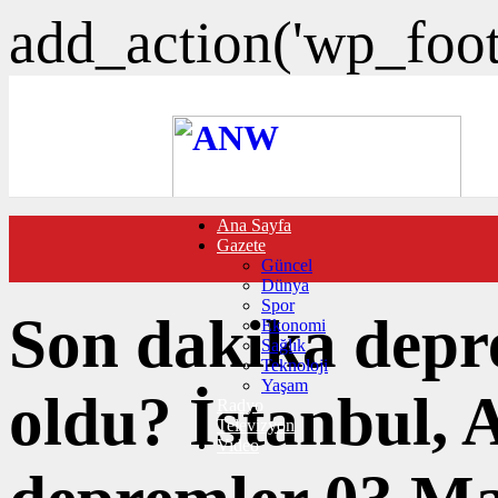
add_action('wp_foote
Ana Sayfa
FOTO GALERİ
Gazete
VIDEO GALERİ
Güncel
TRAFİK DURUMU
Dünya
NÖBETÇİ ECZANELER
Spor
CANLI SONUÇLAR
Son dakika depr
Ekonomi
HABER GÖNDER
Sağlık
BURÇLAR
Teknoloji
İLETİŞİM
Yaşam
oldu? İstanbul, 
Radyo
Televizyon
Video