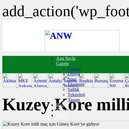
add_action('wp_foote
Ana Sayfa
FOTO GALERİ
Gazete
VIDEO GALERİ
Güncel
TRAFİK DURUMU
Dünya
NÖBETÇİ ECZANELER
Spor
CANLI SONUÇLAR
Ekonomi
HABER GÖNDER
Sağlık
BURÇLAR
Teknoloji
İLETİŞİM
Kuzey Kore mill
Yaşam
Radyo
Televizyon
Video