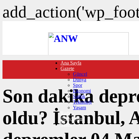
add_action('wp_foote
Ana Sayfa
FOTO GALERİ
Gazete
VIDEO GALERİ
Güncel
TRAFİK DURUMU
Dünya
NÖBETÇİ ECZANELER
Spor
CANLI SONUÇLAR
Son dakika depr
Ekonomi
HABER GÖNDER
Sağlık
BURÇLAR
Teknoloji
İLETİŞİM
Yaşam
oldu? İstanbul, 
Radyo
Televizyon
Video