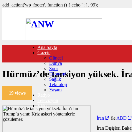
add_action('wp_footer', function () { echo '
'; }, 99);
Ana Sayfa
FOTO GALERİ
Gazete
VIDEO GALERİ
Güncel
TRAFİK DURUMU
Dünya
NÖBETÇİ ECZANELER
Spor
CANLI SONUÇLAR
Hürmüz’de tansiyon yüksek. İra
Ekonomi
HABER GÖNDER
Sağlık
BURÇLAR
Teknoloji
İLETİŞİM
Yaşam
19 views
Radyo
Televizyon
Video
İran
ile
ABD
İran Dışişleri Baka