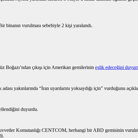
Bir binanın vurulması sebebiyle 2 kişi yaralandı.
 Boğazı’ndan çıkışı için Amerikan gemilerinin
eşlik edeceğini duyur
 adası yakınlarında “İran uyarılarını yoksaydığı için” vurduğunu açıkla
llendiğini duyurdu.
uvvetler Komutanlığı CENTCOM, herhangi bir ABD gemisinin vurulmad
di.