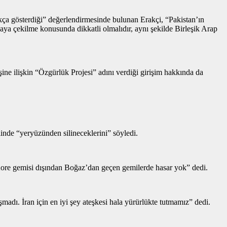
çıkça gösterdiği” değerlendirmesinde bulunan Erakçi, “Pakistan’ın
şaya çekilme konusunda dikkatli olmalıdır, aynı şekilde Birleşik Arap
 ilişkin “Özgürlük Projesi” adını verdiği girişim hakkında da
nde “yeryüzünden silineceklerini” söyledi.
y Kore gemisi dışından Boğaz’dan geçen gemilerde hasar yok” dedi.
dı. İran için en iyi şey ateşkesi hala yürürlükte tutmamız” dedi.