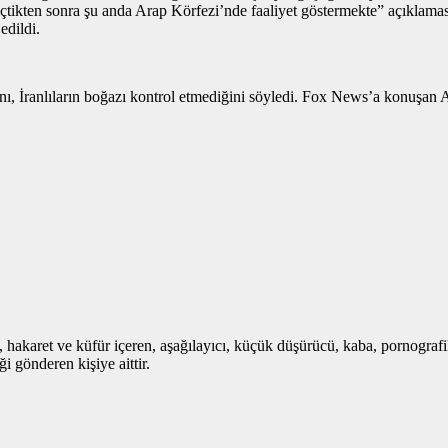
ten sonra şu anda Arap Körfezi’nde faaliyet göstermekte” açıklamasını 
edildi.
İranlıların boğazı kontrol etmediğini söyledi. Fox News’a konuşan Ame
i, hakaret ve küfür içeren, aşağılayıcı, küçük düşürücü, kaba, pornografik,
i gönderen kişiye aittir.