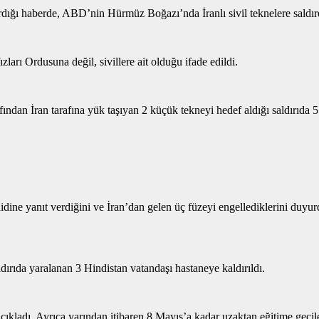
ığı haberde, ABD’nin Hürmüz Boğazı’nda İranlı sivil teknelere saldırdığ
arı Ordusuna değil, sivillere ait olduğu ifade edildi.
dan İran tarafına yük taşıyan 2 küçük tekneyi hedef aldığı saldırıda 5 
dine yanıt verdiğini ve İran’dan gelen üç füzeyi engellediklerini duyur
aldırıda yaralanan 3 Hindistan vatandaşı hastaneye kaldırıldı.
 açıkladı. Ayrıca yarından itibaren 8 Mayıs’a kadar uzaktan eğitime geçil