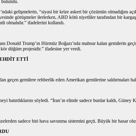
 bulundu.
‘ndaki gelişmelerin, “siyasi bir krize askeri bir çözümün olmadığını a
ayesinde görüşmeler ilerlerken, ABD kötü niyetliler tarafından bir karga
tli olmalıdır.” ifadelerini kullandı.
ı Donald Trump’ın Hürmüz Boğazı’nda mahsur kalan gemilerin geçişine
kör düğüm projesidir.” ifadesine yer verdi.
EHDİT ETTİ
n geçen gemilere rehberlik eden Amerikan gemilerine saldırmaları hali
neyi batırdıklarını söyledi. “İran’ın elinde sadece bunlar kaldı, Güne
rden sadece biri hava savunma sistemini geçti. Büyük bir hasar oluşma
URDU