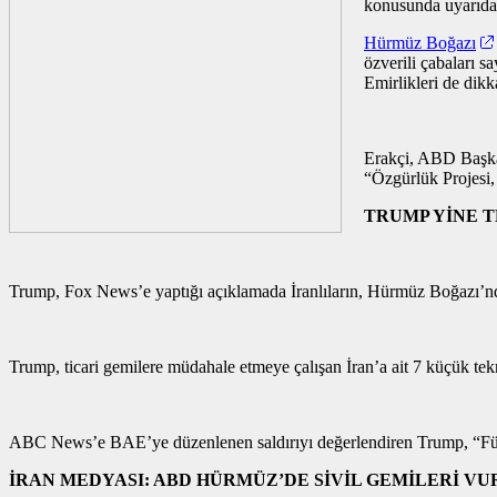
konusunda uyarıda
Hürmüz Boğazı
özverili çabaları s
Emirlikleri de dikka
Erakçi, ABD Başkan
“Özgürlük Projesi, 
TRUMP YİNE T
Trump, Fox News’e yaptığı açıklamada İranlıların, Hürmüz Boğazı’nda
Trump, ticari gemilere müdahale etmeye çalışan İran’a ait 7 küçük tek
ABC News’e BAE’ye düzenlenen saldırıyı değerlendiren Trump, “Füzele
İRAN MEDYASI: ABD HÜRMÜZ’DE SİVİL GEMİLERİ V