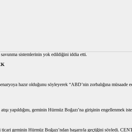
avunma sistemlerinin yok edildiğini iddia etti.
EK
 senaryoya hazır olduğunu söyleyerek “ABD’nin zorbalığına müsaade ed
ı atışı yapıldığını, geminin Hürmüz Boğazı’na girişinin engellenmek ist
cari geminin Hürmüz Boğazı’ndan başarıyla geçtiğini söyledi. CE