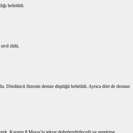
ı belirtildi.
sivil öldü.
du. Dördüncü füzenin denize düştüğü belirtildi. Ayrıca dört de dronun
erek. Kararın 8 Mayıs’ta tekrar değerlendirileceği ve gerekirse