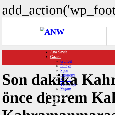
add_action('wp_foote
Ana Sayfa
FOTO GALERİ
Gazete
VIDEO GALERİ
Güncel
TRAFİK DURUMU
Dünya
NÖBETÇİ ECZANELER
Spor
CANLI SONUÇLAR
Son dakika Kah
Ekonomi
HABER GÖNDER
Sağlık
BURÇLAR
Teknoloji
İLETİŞİM
Yaşam
önce deprem Ka
Radyo
Televizyon
Video