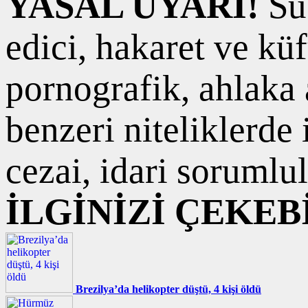
YASAL UYARI!
Suç
edici, hakaret ve kü
pornografik, ahlaka a
benzeri niteliklerde
cezai, idari sorumlul
İLGİNİZİ ÇEKEB
Brezilya’da helikopter düştü, 4 kişi öldü