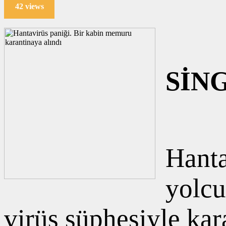
42 views
SİN
Hanta
yolcu
virüs şüphesiyle kara