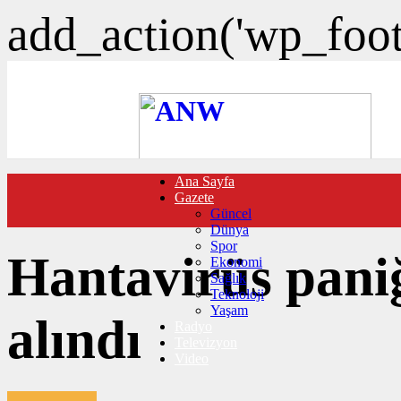
add_action('wp_foote
Ana Sayfa
FOTO GALERİ
Gazete
VIDEO GALERİ
Güncel
TRAFİK DURUMU
Dünya
NÖBETÇİ ECZANELER
Spor
CANLI SONUÇLAR
Hantavirüs pani
Ekonomi
HABER GÖNDER
Sağlık
BURÇLAR
Teknoloji
İLETİŞİM
Yaşam
alındı
Radyo
Televizyon
Video