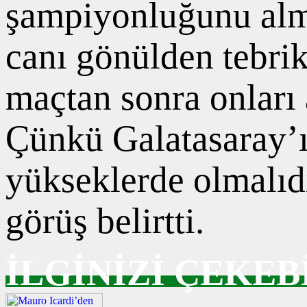
şampiyonluğunu alma
canı gönülden tebri
maçtan sonra onları 
Çünkü Galatasaray’ı
yükseklerde olmalıdı
görüş belirtti.
İLGİNİZİ ÇEKEB