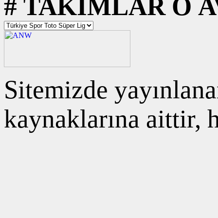
#
TAKIMLAR
O
A
Sitemizde yayınlanan
kaynaklarına aittir,