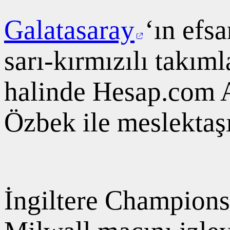
Galatasaray
‘ın efs
sarı-kırmızılı takım
halinde Hesap.com 
Özbek ile meslektaş
İngiltere Championsh