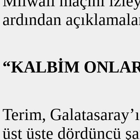
Milwall maçını izle
ardından açıklamala
“KALBİM ONLA
Terim, Galatasaray’
üst üste dördüncü ş