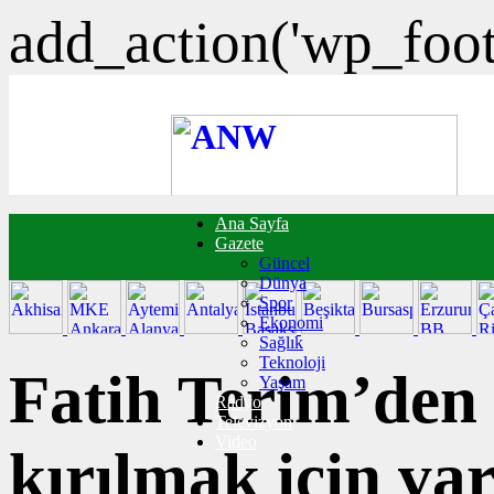
add_action('wp_foote
Ana Sayfa
FOTO GALERİ
Gazete
VIDEO GALERİ
Güncel
TRAFİK DURUMU
Dünya
NÖBETÇİ ECZANELER
Spor
CANLI SONUÇLAR
Ekonomi
HABER GÖNDER
Sağlık
BURÇLAR
Teknoloji
İLETİŞİM
Fatih Terim’den
Yaşam
Radyo
Televizyon
Video
kırılmak için va