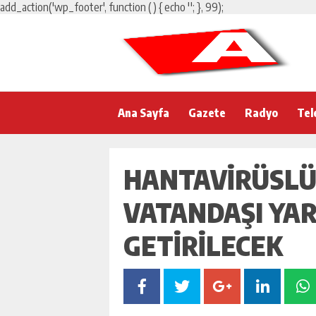
add_action('wp_footer', function () { echo '
'; }, 99);
Ana Sayfa
Gazete
Radyo
Tel
HANTAVIRÜSLÜ
VATANDAŞI YAR
GETIRILECEK