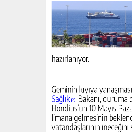
hazırlanıyor.
Geminin kıyıya yanaşmasın
Sağlık
Bakanı, duruma d
Hondius’un 10 Mayıs Pazar
limana gelmesinin beklend
vatandaşlarının ineceğini
SON DAKIKA DEPREM MI 