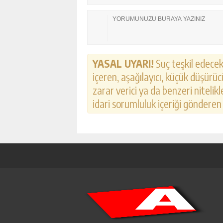
YASAL UYARI!
Suç teşkil edecek,
içeren, aşağılayıcı, küçük düşürücü
zarar verici ya da benzeri nitelik
idari sorumluluk içeriği gönderen k