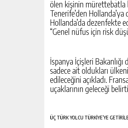
ÖNCE DEPREM NEREDE O
ölen kişinin mürettebatla
İSTANBUL, ANKARA, İZMIR 
Tenerife’den Hollanda’ya 
GÜNLÜK HABER AK
SON DEPREMLER 09 AĞU
Hollanda’da dezenfekte edi
“Genel nüfus için risk düş
İspanya İçişleri Bakanlığı
sadece ait oldukları ülken
edileceğini açıkladı. Fran
uçaklarının geleceği belirti
ÜÇ TÜRK YOLCU TÜRKİYE’YE GETİRİL