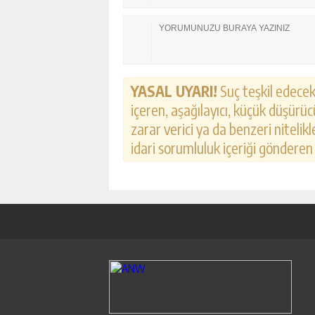
YASAL UYARI!
Suç teşkil edecek,
içeren, aşağılayıcı, küçük düşürücü
zarar verici ya da benzeri nitelik
idari sorumluluk içeriği gönderen k