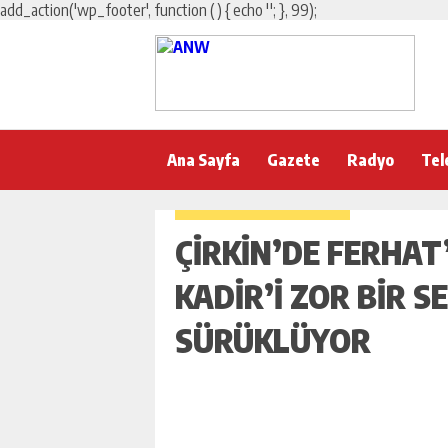
add_action('wp_footer', function () { echo '
'; }, 99);
Ana Sayfa
Gazete
Radyo
Tel
ÇIRKIN’DE FERHAT
KADIR’I ZOR BIR S
SÜRÜKLÜYOR