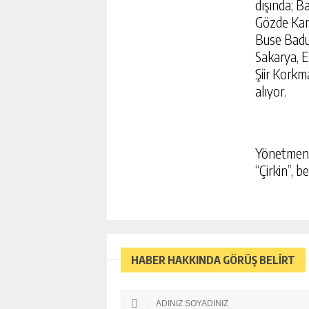
dışında; B
Gözde Kans
Buse Badur
Sakarya, E
Şiir Korkm
alıyor.
Yönetmen 
“Çirkin”, 
HABER HAKKINDA GÖRÜŞ BELİRT