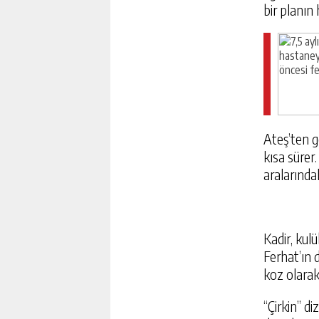
bir planın 
Ateş’ten g
kısa sürer.
aralarındak
Kadir, kul
Ferhat’ın 
koz olarak 
“Çirkin” d