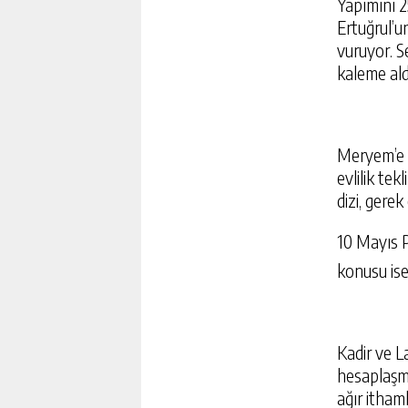
Yapımını 2
Ertuğrul’u
vuruyor. S
kaleme ald
Meryem’e (
evlilik te
dizi, gere
10 Mayıs 
konusu ise
Kadir ve La
hesaplaşma
ağır itham