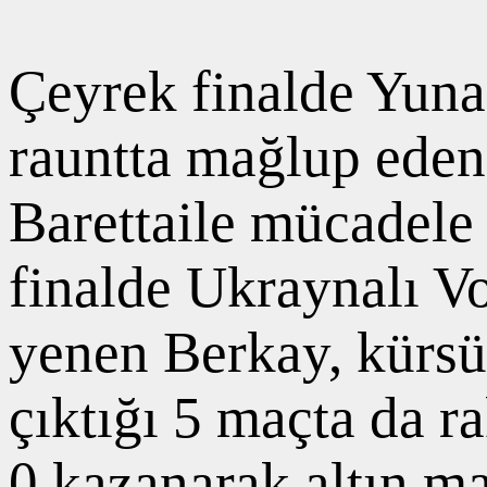
Çeyrek finalde Yuna
rauntta mağlup eden 
Barettaile mücadele 
finalde Ukraynalı V
yenen Berkay, kürsü
çıktığı 5 maçta da r
0 kazanarak altın m