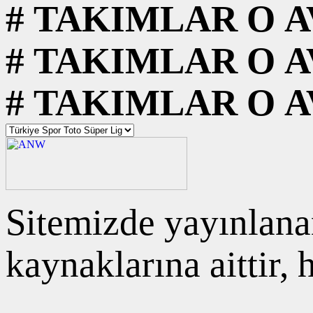
#
TAKIMLAR
O
A
#
TAKIMLAR
O
A
#
TAKIMLAR
O
A
Sitemizde yayınlanan
kaynaklarına aittir,