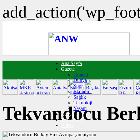
add_action('wp_foote
Ana Sayfa
FOTO GALERİ
Gazete
VIDEO GALERİ
Güncel
TRAFİK DURUMU
Dünya
NÖBETÇİ ECZANELER
Spor
CANLI SONUÇLAR
Ekonomi
HABER GÖNDER
Sağlık
BURÇLAR
Teknoloji
İLETİŞİM
Tekvandocu Ber
Yaşam
Radyo
Televizyon
Video