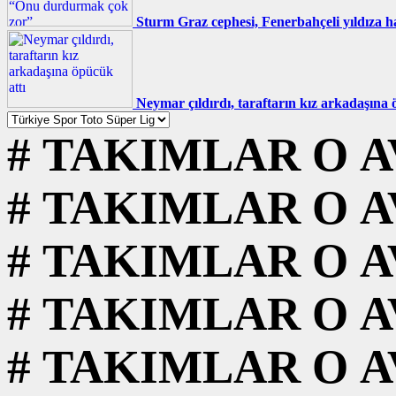
Sturm Graz cephesi, Fenerbahçeli yıldıza
Neymar çıldırdı, taraftarın kız arkadaşına 
#
TAKIMLAR
O
A
#
TAKIMLAR
O
A
#
TAKIMLAR
O
A
#
TAKIMLAR
O
A
#
TAKIMLAR
O
A