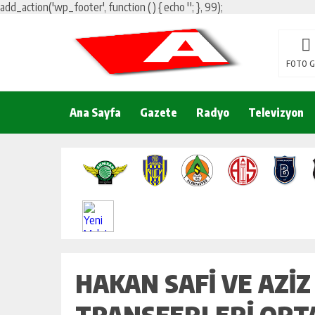
add_action('wp_footer', function () { echo '
'; }, 99);
FOTO G
Ana Sayfa
Gazete
Radyo
Televizyon
HAKAN SAFI VE AZIZ 
TRANSFERLERI ORTAY