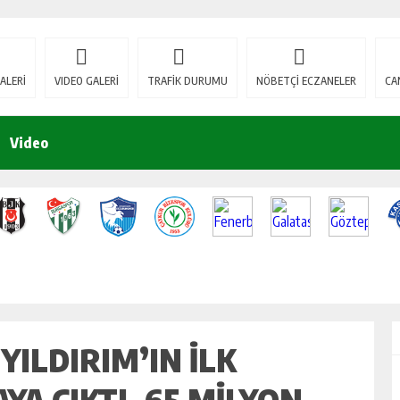
ALERİ
VIDEO GALERİ
TRAFİK DURUMU
NÖBETÇİ ECZANELER
CA
Video
YILDIRIM’IN ILK
A ÇIKTI. 65 MILYON