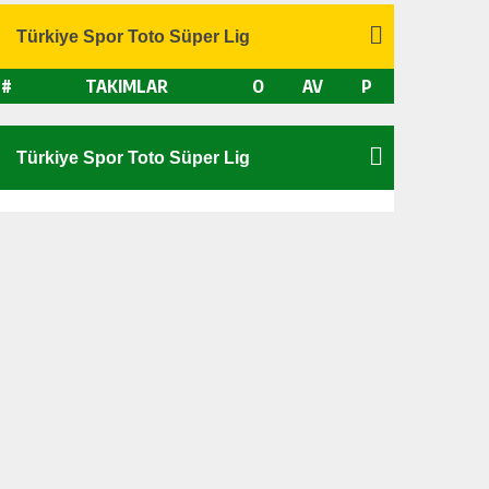
#
TAKIMLAR
O
AV
P