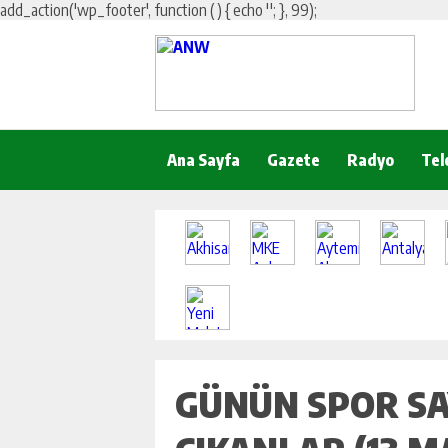
add_action('wp_footer', function () { echo '
'; }, 99);
Ana Sayfa
Gazete
Radyo
Tel
GÜNÜN SPOR S