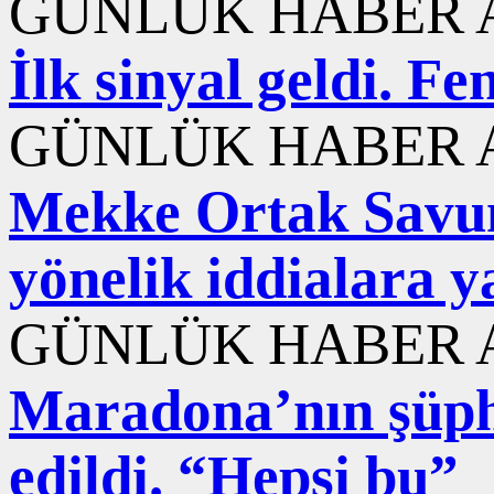
GÜNLÜK HABER A
İlk sinyal geldi. F
GÜNLÜK HABER A
Mekke Ortak Savu
yönelik iddialara y
GÜNLÜK HABER A
Maradona’nın şüphe
edildi. “Hepsi bu”