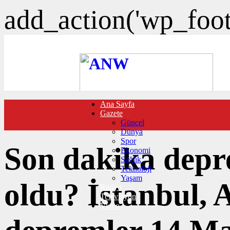
add_action('wp_foote
Ana Sayfa
FOTO GALERİ
Gazete
VIDEO GALERİ
Güncel
TRAFİK DURUMU
Dünya
NÖBETÇİ ECZANELER
Spor
CANLI SONUÇLAR
Son dakika depr
Ekonomi
HABER GÖNDER
Sağlık
BURÇLAR
Teknoloji
İLETİŞİM
Yaşam
oldu? İstanbul, 
Radyo
Televizyon
Video